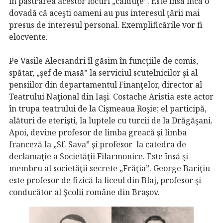
în păstrarea acestor locuri „călduţe”. Este însă încă o
dovadă că aceşti oameni au pus interesul ţării mai
presus de interesul personal. Exemplificările vor fi
elocvente.
Pe Vasile Alecsandri îl găsim în funcţiile de comis,
spătar, „şef de masă” la serviciul scutelnicilor şi al
pensiilor din departamentul Finanţelor, director al
Teatrului Naţional din Iaşi. Costache Aristia este actor
în trupa teatrului de la Cişmeaua Roşie; el participă,
alături de eterişti, la luptele cu turcii de la Drăgăşani.
Apoi, devine profesor de limba greacă şi limba
franceză la „Sf. Sava” şi profesor la catedra de
declamaţie a Societăţii Filarmonice. Este însă şi
membru al societăţii secrete „Frăţia”. George Bariţiu
este profesor de fizică la liceul din Blaj, profesor şi
conducător al Şcolii române din Braşov.