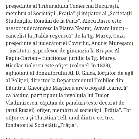
preşedinte al Tribunalului Comercial Bucureşti,
membru al Societăţii „Frăţia” şi iniţiator al „Societăţii
Studenţilor Români de la Paris”. Alecu Russo este
asesor judecătoresc la Piatra Neamţ, Avram Iancu –
cancelist la „Tabla regească” de la Tg. Mureş, Cuza –
preşedinte al judecătoriei Covurlui, Andrei Mureşanu
– institutor şi profesor de gimnaziu la Braşov, Al.
Papiu-Ilarian – funcţionar juridic la Tg. Mureş.
Nicolae Golescu este ofiţer (colonel în 1839),
aghiotant al domnitorului Al. D. Ghica, locţiitor de agă
al Poliţiei, director la Departamentul Trebilor din
Lăuntru. Gheorghe Magheru are o bogată „carieră”
ca haiduc, participant la revoluţia lui Tudor
Vladimirescu, căpitan de panduri (este decorat de
ţarul Rusiei), ofiţer, membru al societăţii „Frăţia”. Tot
ofiţer era şi Christian Tell, unul dintre cei trei
fondatori al Societăţii „Frăţia”.