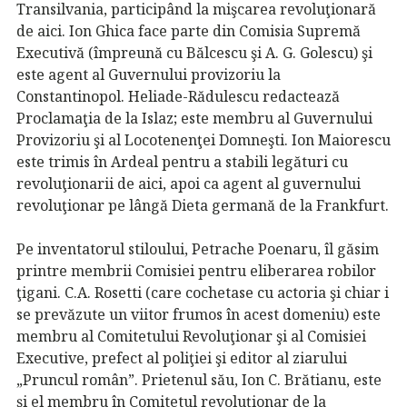
Transilvania, participând la mişcarea revoluţionară
de aici. Ion Ghica face parte din Comisia Supremă
Executivă (împreună cu Bălcescu şi A. G. Golescu) şi
este agent al Guvernului provizoriu la
Constantinopol. Heliade-Rădulescu redactează
Proclamaţia de la Islaz; este membru al Guvernului
Provizoriu şi al Locotenenţei Domneşti. Ion Maiorescu
este trimis în Ardeal pentru a stabili legături cu
revoluţionarii de aici, apoi ca agent al guvernului
revoluţionar pe lângă Dieta germană de la Frankfurt.
Pe inventatorul stiloului, Petrache Poenaru, îl găsim
printre membrii Comisiei pentru eliberarea robilor
ţigani. C.A. Rosetti (care cochetase cu actoria şi chiar i
se prevăzute un viitor frumos în acest domeniu) este
membru al Comitetului Revoluţionar şi al Comisiei
Executive, prefect al poliţiei şi editor al ziarului
„Pruncul român”. Prietenul său, Ion C. Brătianu, este
şi el membru în Comitetul revoluţionar de la