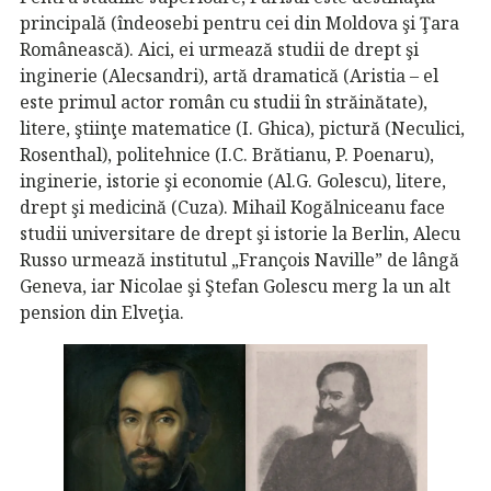
principală (îndeosebi pentru cei din Moldova şi Ţara
Românească). Aici, ei urmează studii de drept şi
inginerie (Alecsandri), artă dramatică (Aristia – el
este primul actor român cu studii în străinătate),
litere, ştiinţe matematice (I. Ghica), pictură (Neculici,
Rosenthal), politehnice (I.C. Brătianu, P. Poenaru),
inginerie, istorie şi economie (Al.G. Golescu), litere,
drept şi medicină (Cuza). Mihail Kogălniceanu face
studii universitare de drept şi istorie la Berlin, Alecu
Russo urmează institutul „François Naville” de lângă
Geneva, iar Nicolae şi Ştefan Golescu merg la un alt
pension din Elveţia.