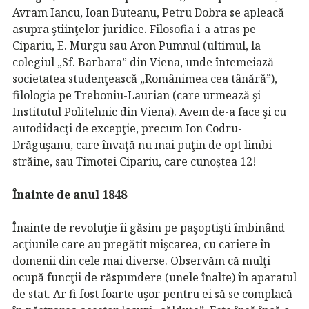
Avram Iancu, Ioan Buteanu, Petru Dobra se apleacă
asupra ştiinţelor juridice. Filosofia i-a atras pe
Cipariu, E. Murgu sau Aron Pumnul (ultimul, la
colegiul „Sf. Barbara” din Viena, unde întemeiază
societatea studenţească „Românimea cea tânără”),
filologia pe Treboniu-Laurian (care urmează şi
Institutul Politehnic din Viena). Avem de-a face şi cu
autodidacţi de excepţie, precum Ion Codru-
Drăguşanu, care învaţă nu mai puţin de opt limbi
străine, sau Timotei Cipariu, care cunoştea 12!
Înainte de anul 1848
Înainte de revoluţie îi găsim pe paşoptişti îmbinând
acţiunile care au pregătit mişcarea, cu cariere în
domenii din cele mai diverse. Observăm că mulţi
ocupă funcţii de răspundere (unele înalte) în aparatul
de stat. Ar fi fost foarte uşor pentru ei să se complacă