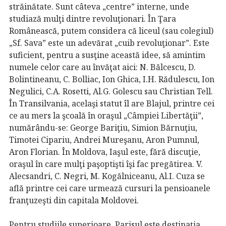
străinătate. Sunt câteva „centre” interne, unde
studiază mulţi dintre revoluţionari. În Ţara
Românească, putem considera că liceul (sau colegiul)
„Sf. Sava” este un adevărat „cuib revoluţionar”. Este
suficient, pentru a susţine această idee, să amintim
numele celor care au învăţat aici: N. Bălcescu, D.
Bolintineanu, C. Bolliac, Ion Ghica, I.H. Rădulescu, Ion
Negulici, C.A. Rosetti, Al.G. Golescu sau Christian Tell.
În Transilvania, acelaşi statut îl are Blajul, printre cei
ce au mers la şcoală în oraşul „Câmpiei Libertăţii”,
numărându-se: George Bariţiu, Simion Bărnuţiu,
Timotei Cipariu, Andrei Mureşanu, Aron Pumnul,
Aron Florian. În Moldova, Iaşul este, fără discuţie,
oraşul în care mulţi paşoptişti îşi fac pregătirea. V.
Alecsandri, C. Negri, M. Kogălniceanu, Al.I. Cuza se
află printre cei care urmează cursuri la pensioanele
franţuzeşti din capitala Moldovei.
Pentru studiile superioare, Parisul este destinaţia