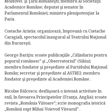
Moldovei şi Ţării Româneşti; membru al Societăţii
Academice Române; deputat şi senator în
Parlamentul României; ministru plenipotenţiar la
Paris.
Costache Aristia: organizează, împreună cu Costache
Caragiali, spectacolul inaugural al Teatrului Naţional
din Bucureşti.
George Bariţiu: scoate publicaţiile „Călindariu pentru
poporul românesc” şi „Observatoriul” (Sibiu);
membru fondator şi preşedinte al Partidului Naţional
Român; secretar şi preşedinte al ASTREI; membru
fondator şi preşedinte al Academiei Române .
Nicolae Bălcescu: desfăşoară o intensă activitate în
exil, în favoarea Principatelor (Franţa, Anglia); scoate
revista „România Viitoare”; scrie monografia istorică
„Românii supt Mihai-Voievod Viteazul” .