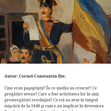
Autor: Cornel-Constantin Ilie.
Cine erau paşoptiştii? În ce mediu au crescut? Ce
pregătire aveau? Care a fost activitatea lor în anii
premergători revoluţiei? Ce rol au avut în timpul
mişcării de la 1848 şi cum s-au implicat în devenirea