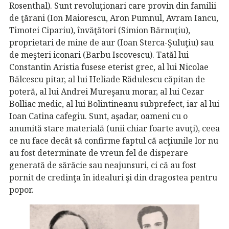
Rosenthal). Sunt revoluţionari care provin din familii
de ţărani (Ion Maiorescu, Aron Pumnul, Avram Iancu,
Timotei Cipariu), învăţători (Simion Bărnuţiu),
proprietari de mine de aur (Ioan Sterca-Şuluţiu) sau
de meşteri iconari (Barbu Iscovescu). Tatăl lui
Constantin Aristia fusese eterist grec, al lui Nicolae
Bălcescu pitar, al lui Heliade Rădulescu căpitan de
poteră, al lui Andrei Mureşanu morar, al lui Cezar
Bolliac medic, al lui Bolintineanu subprefect, iar al lui
Ioan Catina cafegiu. Sunt, aşadar, oameni cu o
anumită stare materială (unii chiar foarte avuţi), ceea
ce nu face decât să confirme faptul că acţiunile lor nu
au fost determinate de vreun fel de disperare
generată de sărăcie sau neajunsuri, ci că au fost
pornit de credinţa în idealuri şi din dragostea pentru
popor.