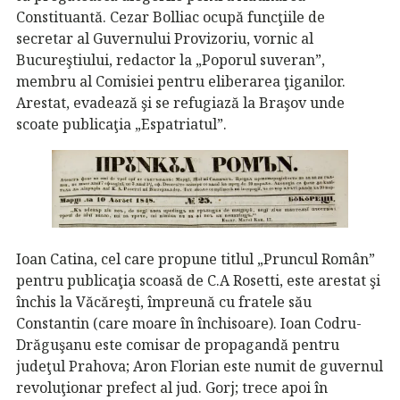
Constituantă. Cezar Bolliac ocupă funcţiile de
secretar al Guvernului Provizoriu, vornic al
Bucureştiului, redactor la „Poporul suveran”,
membru al Comisiei pentru eliberarea ţiganilor.
Arestat, evadează şi se refugiază la Braşov unde
scoate publicaţia „Espatriatul”.
Ioan Catina, cel care propune titlul „Pruncul Român”
pentru publicaţia scoasă de C.A Rosetti, este arestat şi
închis la Văcăreşti, împreună cu fratele său
Constantin (care moare în închisoare). Ioan Codru-
Drăguşanu este comisar de propagandă pentru
judeţul Prahova; Aron Florian este numit de guvernul
revoluţionar prefect al jud. Gorj; trece apoi în