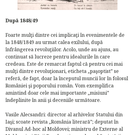
După 1848/49
Foarte mulţi dintre cei implicaţi în evenimentele de
la 1848/1849 au urmat calea exilului, după
înfrângerea revoluţiilor. Acolo, unde au ajuns, au
continuat să lucreze pentru idealurile în care
credeau. Este de remarcat faptul că pentru cei mai
mulţi dintre revoluţionari, eticheta „paşoptist” se
referă, de fapt, doar la începutul muncii lor în folosul
României şi poporului român. Vom exemplifica
amintind doar cele mai importante „misiuni”
îndeplinite în anii şi deceniile următoare.
Vasile Alecsandri: director al arhivelor Statului din
Iaşi; scoate revista „România literară”; deputat în
Divanul Ad-hoc al Moldovei; ministru de Externe al