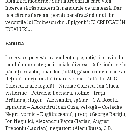
României moderne? Sunt întrebări la care vom
încerca să răspundem în rândurile ce urmează. Dar
la a căror aflare am pornit parafrazând unul din
versurile lui Eminescu din „Epigonii”: EI CREDEAU ÎN
IDEALURI…
Familia
În ceea ce priveşte ascendenţa, poşoptiştii provin din
rândul unor categorii sociale diverse. Referindu-ne la
părinţii revoluţionarilor (tatăl), găsim oameni care au
deţinut funcţii în stat (mare vornic – tatăl lui Al. G.
Golescu, mare logofăt – Nicolae Golescu, Ion Ghica,
vistiernic – Petrache Poenaru, stolnic – fraţii
Brătianu, sluger – Alecsandri, spătar – C.A. Rosetti,
ispravnic – Alexandru Ioan Cuza, vel-agă – Costache
Negri, vornic – Kogălniceanu), preoţi (George Bariţiu,
Ion Negulici, Alexandru Papiu-Ilarian, August
Treboniu-Laurian), negustori (Alecu Russo, C.D.