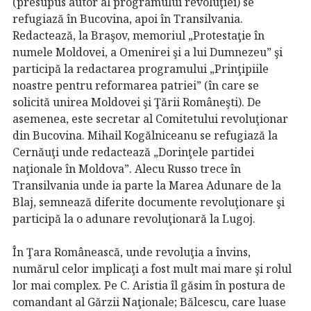
(presupus autor al programului revoluţiei) se
refugiază în Bucovina, apoi în Transilvania.
Redactează, la Braşov, memoriul „Protestaţie în
numele Moldovei, a Omenirei şi a lui Dumnezeu” şi
participă la redactarea programului „Prinţipiile
noastre pentru reformarea patriei” (în care se
solicită unirea Moldovei şi Ţării Româneşti). De
asemenea, este secretar al Comitetului revoluţionar
din Bucovina. Mihail Kogălniceanu se refugiază la
Cernăuţi unde redactează „Dorinţele partidei
naţionale în Moldova”. Alecu Russo trece în
Transilvania unde ia parte la Marea Adunare de la
Blaj, semnează diferite documente revoluţionare şi
participă la o adunare revoluţionară la Lugoj.
În Ţara Românească, unde revoluţia a învins,
numărul celor implicaţi a fost mult mai mare şi rolul
lor mai complex. Pe C. Aristia îl găsim în postura de
comandant al Gărzii Naţionale; Bălcescu, care luase