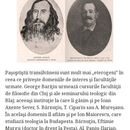
Paşoptiştii transilvăneni sunt mult mai „eterogeni” în
ceea ce priveşte domeniile de interes şi facultăţile
urmate. George Bariţiu urmează cursurile facultăţii
de filosofie din Cluj şi ale seminarului teologic din
Blaj; aceeaşi instituţie la care îi găsim şi pe Ioan
Axente Sever, S. Bărnuţiu, T. Cipariu sau A. Mureşanu.
În acelaşi domeniu îl aflăm şi pe Ion Maiorescu, care
studiază teologia la Budapesta. Bărnuţiu, Eftimie
Murgu (doctor în drept la Pesta), Al. Papiu-Ilarian,