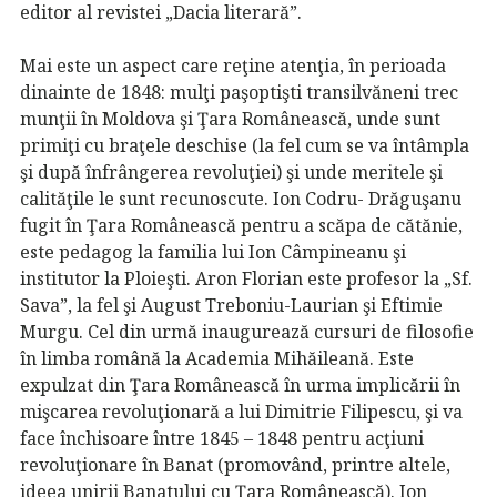
editor al revistei „Dacia literară”.
Mai este un aspect care reţine atenţia, în perioada
dinainte de 1848: mulţi paşoptişti transilvăneni trec
munţii în Moldova şi Ţara Românească, unde sunt
primiţi cu braţele deschise (la fel cum se va întâmpla
şi după înfrângerea revoluţiei) şi unde meritele şi
calităţile le sunt recunoscute. Ion Codru- Drăguşanu
fugit în Ţara Românească pentru a scăpa de cătănie,
este pedagog la familia lui Ion Câmpineanu şi
institutor la Ploieşti. Aron Florian este profesor la „Sf.
Sava”, la fel şi August Treboniu-Laurian şi Eftimie
Murgu. Cel din urmă inaugurează cursuri de filosofie
în limba română la Academia Mihăileană. Este
expulzat din Ţara Românească în urma implicării în
mişcarea revoluţionară a lui Dimitrie Filipescu, şi va
face închisoare între 1845 – 1848 pentru acţiuni
revoluţionare în Banat (promovând, printre altele,
ideea unirii Banatului cu Ţara Românească). Ion