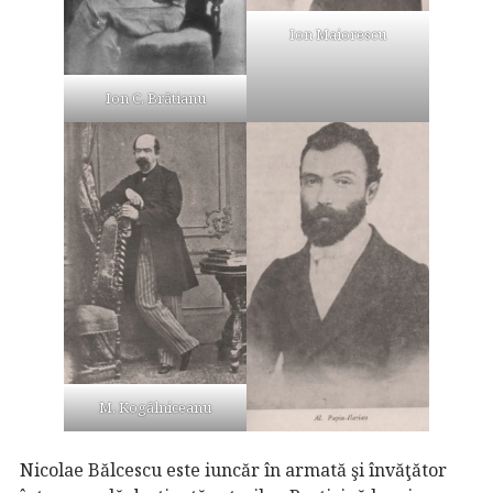
Ion Maiorescu
Ion C. Brătianu
M. Kogălniceanu
Nicolae Bălcescu este iuncăr în armată şi învăţător