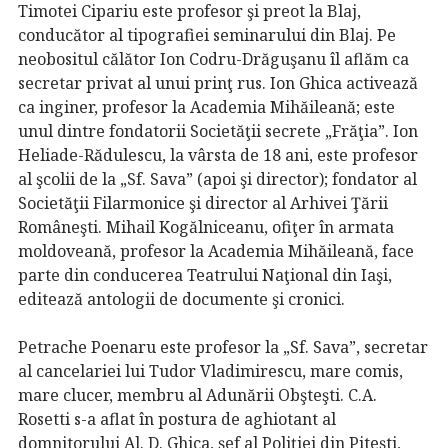
Timotei Cipariu este profesor şi preot la Blaj,
conducător al tipografiei seminarului din Blaj. Pe
neobositul călător Ion Codru-Drăguşanu îl aflăm ca
secretar privat al unui prinţ rus. Ion Ghica activează
ca inginer, profesor la Academia Mihăileană; este
unul dintre fondatorii Societăţii secrete „Frăţia”. Ion
Heliade-Rădulescu, la vârsta de 18 ani, este profesor
al şcolii de la „Sf. Sava” (apoi şi director); fondator al
Societăţii Filarmonice şi director al Arhivei Ţării
Româneşti. Mihail Kogălniceanu, ofiţer în armata
moldoveană, profesor la Academia Mihăileană, face
parte din conducerea Teatrului Naţional din Iaşi,
editează antologii de documente şi cronici.
Petrache Poenaru este profesor la „Sf. Sava”, secretar
al cancelariei lui Tudor Vladimirescu, mare comis,
mare clucer, membru al Adunării Obşteşti. C.A.
Rosetti s-a aflat în postura de aghiotant al
domnitorului Al. D. Ghica, şef al Poliţiei din Piteşti,