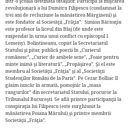
într-o şcoală destinată ostaşilor. Participă la mişcarea
revoluţionară a lui Dumitru Filipescu (condamnat la
trei ani de recluziune la mănăstirea Mărgineni) şi
este fondator al Societăţii „Frăţia”. Simion Bărnuţiu
este profesor la liceul din Blaj (de unde este
suspendat în urma unui conflict cu episcopul I.
Lemeny). Bolintineanu, copist la Secretariatul
Statului şi pitar, publică poezii în „Curierul
românesc”, „Curier de ambele sexe”, „Foaie pentru
minte inimă şi literatură”, „Propăşirea”. Şi el este
membru al Societăţii „Frăţia” şi al „Societăţii
Studenţilor Români de la Paris”. Pe Cezar Bolliac îl
găsim iuncăr în armată, pomojnic la „masa
rangurilor” din secretariatul Statului, procuror la
Tribunalul Bucureşti. Se află printre participanţii la
conspiraţia lui Filipescu (este surghiunit la
mănăstirea Poiana Mărului) şi printre membrii
Societăţii „Frăţia”.