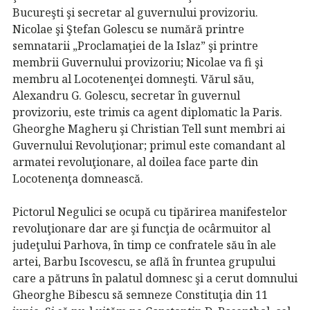
Bucureşti şi secretar al guvernului provizoriu.
Nicolae şi Ştefan Golescu se numără printre
semnatarii „Proclamaţiei de la Islaz” şi printre
membrii Guvernului provizoriu; Nicolae va fi şi
membru al Locotenenţei domneşti. Vărul său,
Alexandru G. Golescu, secretar în guvernul
provizoriu, este trimis ca agent diplomatic la Paris.
Gheorghe Magheru şi Christian Tell sunt membri ai
Guvernului Revoluţionar; primul este comandant al
armatei revoluţionare, al doilea face parte din
Locotenenţa domnească.
Pictorul Negulici se ocupă cu tipărirea manifestelor
revoluţionare dar are şi funcţia de ocârmuitor al
judeţului Parhova, în timp ce confratele său în ale
artei, Barbu Iscovescu, se află în fruntea grupului
care a pătruns în palatul domnesc şi a cerut domnului
Gheorghe Bibescu să semneze Constituţia din 11