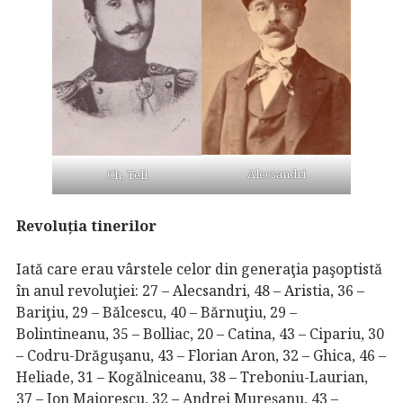
Alecsandri
Ch. Tell
Revoluția tinerilor
Iată care erau vârstele celor din generaţia paşoptistă
în anul revoluţiei: 27 – Alecsandri, 48 – Aristia, 36 –
Bariţiu, 29 – Bălcescu, 40 – Bărnuţiu, 29 –
Bolintineanu, 35 – Bolliac, 20 – Catina, 43 – Cipariu, 30
– Codru-Drăguşanu, 43 – Florian Aron, 32 – Ghica, 46 –
Heliade, 31 – Kogălniceanu, 38 – Treboniu-Laurian,
37 – Ion Maiorescu, 32 – Andrei Mureşanu, 43 –