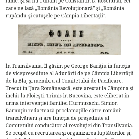
iunie. Şi să nu-l uităm pe Constantin D. Rosenthal, cel
care ne lasă „România Revoluţionară” şi „România
rupându-şi cătuşele pe Câmpia Libertăţii”.
În Transilvania, îl găsim pe George Bariţiu în funcţia
de vicepreşedinte al Adunării de pe Câmpia Libertăţii
de la Blaj şi membru al Comitetului de Pacificare.
Trecut în Ţara Românească, este arestat la Câmpina şi
închis la Ploieşti. Trimis în Bucovina, este eliberat în
urma intervenţiei familiei Hurmuzachi. Simion
Bărnuţiu redactează proclamaţiile către românii
transilvăneni şi are funcţia de preşedinte al
Comitetului conducător al revoluţiei din Transilvania.
Se ocupă cu recrutarea şi organizarea luptătorilor şi,