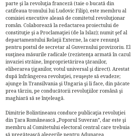
parte şi la revoluţia franceză (taie o bucată din
catifeaua tronului lui Ludovic Filip), este membru al
comisiei executive aleasă de comitetul revoluţionar
român. Colaborează la redactarea proiectului de
constituţie şi a Proclamaţiei (de la Islaz); numit şef al
departamentului Relaţii Externe, la care renunţă
pentru postul de secretar al Guvernului provizoriu. El
susţinea măsurile radicale (rezistenţa armată în cazul
invaziei străine, împroprietărirea ţăranilor,
eliberarea ţiganilor, votul universal şi direct). Arestat
după înfrângerea revoluţiei, reuşeşte să evadeze;
ajunge în Transilvania şi Ungaria şi îi face, din păcate
prea târziu, pe conducătorii revoluţiilor română şi
maghiară să se înţeleagă.
Dimitrie Bolintineanu conduce publicaţia revoluţiei
din Ţara Românească „Poporul Suveran”, dar este şi
membru al Comitetului electoral central care trebuia
să pregătească alegerile pentru Adunarea