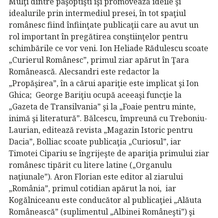
Mulţi dintre paşoptişti îşi promovează ideile şi
idealurile prin intermediul presei, în tot spaţiul
românesc fiind înfiinţate publicaţii care au avut un
rol important în pregătirea conştiinţelor pentru
schimbările ce vor veni. Ion Heliade Rădulescu scoate
„Curierul Românesc”, primul ziar apărut în Ţara
Românească. Alecsandri este redactor la
„Propăşirea”, în a cărui apariţie este implicat şi Ion
Ghica; George Bariţiu ocupă aceeaşi funcţie la
„Gazeta de Transilvania” şi la „Foaie pentru minte,
inimă şi literatură”. Bălcescu, împreună cu Treboniu-
Laurian, editează revista „Magazin Istoric pentru
Dacia”, Bolliac scoate publicaţia „Curiosul”, iar
Timotei Cipariu se îngrijeşte de apariţia primului ziar
românesc tipărit cu litere latine („Organulu
naţiunale”). Aron Florian este editor al ziarului
„România”, primul cotidian apărut la noi, iar
Kogălniceanu este conducător al publicaţiei „Alăuta
Românească” (suplimentul „Albinei Româneşti”) şi