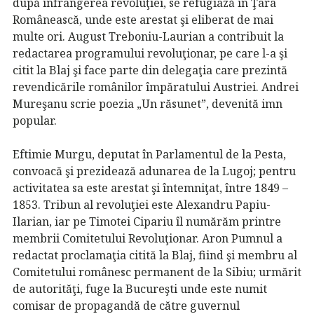
după înfrângerea revoluţiei, se refugiază în Ţara
Românească, unde este arestat şi eliberat de mai
multe ori. August Treboniu-Laurian a contribuit la
redactarea programului revoluţionar, pe care l-a şi
citit la Blaj şi face parte din delegaţia care prezintă
revendicările românilor împăratului Austriei. Andrei
Mureşanu scrie poezia „Un răsunet”, devenită imn
popular.
Eftimie Murgu, deputat în Parlamentul de la Pesta,
convoacă şi prezidează adunarea de la Lugoj; pentru
activitatea sa este arestat şi întemniţat, între 1849 –
1853. Tribun al revoluţiei este Alexandru Papiu-
Ilarian, iar pe Timotei Cipariu îl numărăm printre
membrii Comitetului Revoluţionar. Aron Pumnul a
redactat proclamaţia citită la Blaj, fiind şi membru al
Comitetului românesc permanent de la Sibiu; urmărit
de autorităţi, fuge la Bucureşti unde este numit
comisar de propagandă de către guvernul