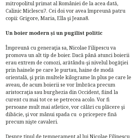
mitropolitul primat al României de la acea dată,
Calinic Miclescu7. Cei doi vor avea împreună patru
copii: Grigore, Maria, Ella şi Jeana8.
Un boier modern și un pugilist politic
Împreună cu generaţia sa, Nicolae Filipescu va
promova un alt tip de boier. Dacă până atunci boierii
erau extrem de comozi, arătându-şi nivelul bogăţiei
prin hainele pe care le purtau, haine de modă
orientală, şi prin multele kilograme în plus pe care le
aveau, de acum boierii se vor îmbrăca precum
aristocraţia sau burghezia din Occident, fiind la
curent cu mai tot ce se petrecea acolo. Vor fi
persoane mult mai atletice, vor călări cu plăcere şi
dibăcie, şi vor mânui spada cu o pricepere fină
precum nişte cavaleri.
Despre tipul de temperament al lui Nicolae Filipescu