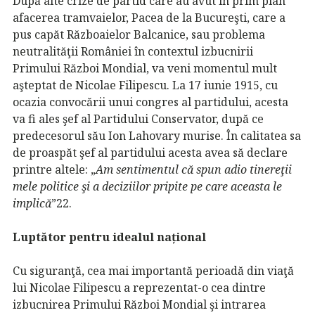
După alte crize de partid care au avut în prim plan
afacerea tramvaielor, Pacea de la Bucureşti, care a
pus capăt Războaielor Balcanice, sau problema
neutralităţii României în contextul izbucnirii
Primului Război Mondial, va veni momentul mult
aşteptat de Nicolae Filipescu. La 17 iunie 1915, cu
ocazia convocării unui congres al partidului, acesta
va fi ales şef al Partidului Conservator, după ce
predecesorul său Ion Lahovary murise. În calitatea sa
de proaspăt şef al partidului acesta avea să declare
printre altele: „
Am sentimentul că
spun adio tinereţii
mele politice şi a deciziilor pripite pe care aceasta le
implică
”22.
Luptător pentru idealul național
Cu siguranţă, cea mai importantă perioadă din viaţă
lui Nicolae Filipescu a reprezentat-o cea dintre
izbucnirea Primului Război Mondial şi intrarea