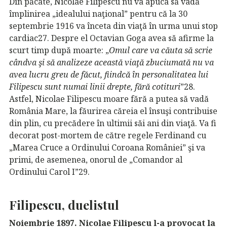
Din păcate, Nicolae Filipescu nu va apuca să vadă
împlinirea „idealului naţional” pentru că la 30
septembrie 1916 va înceta din viaţă în urma unui stop
cardiac27. Despre el Octavian Goga avea să afirme la
scurt timp după moarte: „
Omul care va căuta să scrie
cândva şi să analizeze această viaţă zbuciumată nu va
avea lucru greu de făcut, fiindcă în personalitatea lui
Filipescu sunt numai linii drepte, fără cotituri
”28.
Astfel, Nicolae Filipescu moare fără a putea să vadă
România Mare, la făurirea căreia el însuşi contribuise
din plin, cu precădere în ultimii săi ani din viaţă. Va fi
decorat post-mortem de către regele Ferdinand cu
„Marea Cruce a Ordinului Coroana României” şi va
primi, de asemenea, onorul de „Comandor al
Ordinului Carol I”29.
Filipescu, duelistul
Noiembrie 1897. Nicolae Filipescu l-a provocat la