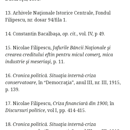
13. Arhivele Naţionale Istorice Centrale, Fondul
Filipescu, nr. dosar 94/fila 1.
14. Constantin Bacalbaşa,
op. cit.
, vol. IV, p 49.
15. Nicolae Filipescu,
Jafurile Băncii Naţionale şi
crearea creditului eftin pentru micul comerţ, mica
industrie şi meseriaşi
, p. 11.
16.
Cronica politică
.
Situaţia internă-criza
conservatoare
, în “Democraţia”, anul III, nr. III, 1915,
p. 139.
17. Nicolae Filipescu,
Criza financiară din 1900,
în
Discursuri politice
, vol I, pp. 414-415.
18.
Cronica politică
.
Situaţia internă-criza