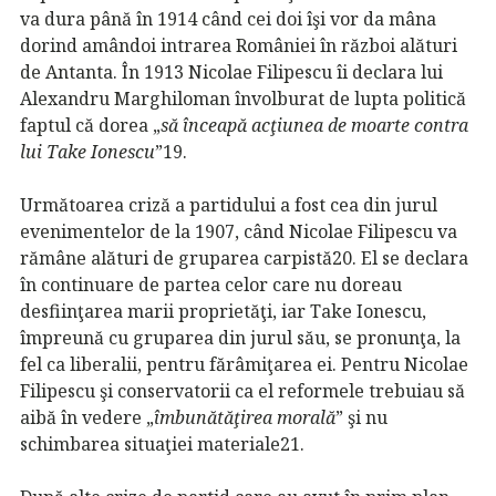
va dura până în 1914 când cei doi îşi vor da mâna
dorind amândoi intrarea României în război alături
de Antanta. În 1913 Nicolae Filipescu îi declara lui
Alexandru Marghiloman învolburat de lupta politică
faptul că dorea „
să
înceapă acţiunea de moarte contra
lui Take Ionescu
”19.
Următoarea criză a partidului a fost cea din jurul
evenimentelor de la 1907, când Nicolae Filipescu va
rămâne alături de gruparea carpistă20. El se declara
în continuare de partea celor care nu doreau
desfiinţarea marii proprietăţi, iar Take Ionescu,
împreună cu gruparea din jurul său, se pronunţa, la
fel ca liberalii, pentru fărâmiţarea ei. Pentru Nicolae
Filipescu şi conservatorii ca el reformele trebuiau să
aibă în vedere „
îmbunătăţirea morală
” şi nu
schimbarea situaţiei materiale21.