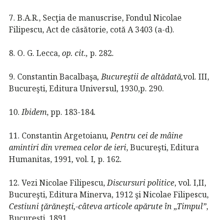
7. B.A.R., Secţia de manuscrise, Fondul Nicolae
Filipescu, Act de căsătorie, cotă A 3403 (a-d).
8. O. G. Lecca,
op. cit.,
p. 282
.
9. Constantin Bacalbaşa
, Bucureştii de altădată,
vol. III,
Bucureşti, Editura Universul, 1930,p. 290.
10.
Ibidem
, pp. 183-184
.
11. Constantin Argetoianu
,
Pentru cei de mâine
amintiri din vremea celor de ieri
, Bucureşti, Editura
Humanitas, 1991
,
vol. I
,
p. 162
.
12. Vezi Nicolae Filipescu,
Discursuri politice
, vol. I,II,
Bucureşti, Editura Minerva, 1912 şi Nicolae Filipescu,
Cestiuni ţărăneşti,-câteva articole apărute în „Timpul”
,
Bucureşti, 1891.