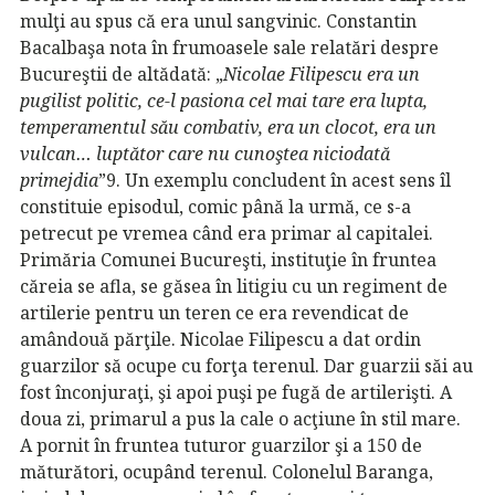
mulţi au spus că era unul sangvinic. Constantin
Bacalbaşa nota în frumoasele sale relatări despre
Bucureştii de altădată: „
Nicolae Filipescu era un
pugilist politic, ce-l pasiona cel mai tare era lupta,
temperamentul său combativ, era un
clocot, era un
vulcan… luptător care nu cunoştea niciodată
primejdia
”9. Un exemplu concludent în acest sens îl
constituie episodul, comic până la urmă, ce s-a
petrecut pe vremea când era primar al capitalei.
Primăria Comunei Bucureşti, instituţie în fruntea
căreia se afla, se găsea în litigiu cu un regiment de
artilerie pentru un teren ce era revendicat de
amândouă părţile. Nicolae Filipescu a dat ordin
guarzilor să ocupe cu forţa terenul. Dar guarzii săi au
fost înconjuraţi, şi apoi puşi pe fugă de artilerişti. A
doua zi, primarul a pus la cale o acţiune în stil mare.
A pornit în fruntea tuturor guarzilor şi a 150 de
măturători, ocupând terenul. Colonelul Baranga,