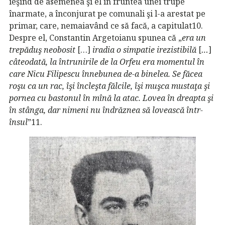
ieşind de asemenea şi el în fruntea unei trupe
înarmate, a înconjurat pe comunali şi l-a arestat pe
primar, care, nemaiavând ce să facă, a capitulat10.
Despre el, Constantin Argetoianu spunea că „
era un
trepăduş neobosit
[…]
iradia o simpatie irezistibilă
[
…
]
câteodată, la întrunirile de la Orfeu era momentul în
care Nicu Filipescu înnebunea de-a binelea. Se făcea
roşu ca un rac, îşi încleşta fălcile, îşi muşca mustaţa şi
pornea cu bastonul în mînă la atac. Lovea în dreapta şi
în stânga, dar nimeni nu îndrăznea să lovească într-
însul
”11.