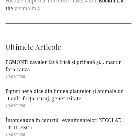
Nicolae Filipescu
,
Partidul Conservator
. Bookmark
the
permalink
.
Ultimele Articole
EGMONT: cavaler fără frică şi prihană şi… martir
fără cauză
10/07/2026
Figuri heraldice din lumea plantelor şi animalelor.
„Leul”: forţă, curaj, generozitate
10/07/2026
Întotdeauna în centrul evenimentelor: NICOLAE
TITULESCU
10/07/2026