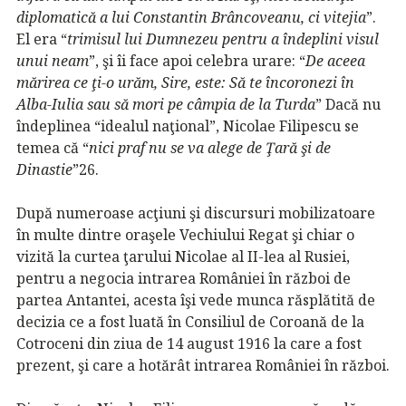
diplomatică a lui Constantin Brâncoveanu, ci vitejia
”.
El era “
trimisul lui Dumnezeu pentru a îndeplini visul
unui neam
”, şi îi face apoi celebra urare: “
De aceea
mărirea ce ţi-o urăm, Sire, este: Să te încoronezi în
Alba-Iulia sau să mori pe câmpia de la
Turda
” Dacă nu
îndeplinea “idealul naţional”, Nicolae Filipescu se
temea că “
nici praf nu
se va alege de Ţară şi de
Dinastie
”26.
După numeroase acţiuni şi discursuri mobilizatoare
în multe dintre oraşele Vechiului Regat şi chiar o
vizită la curtea ţarului Nicolae al II-lea al Rusiei,
pentru a negocia intrarea României în război de
partea Antantei, acesta îşi vede munca răsplătită de
decizia ce a fost luată în Consiliul de Coroană de la
Cotroceni din ziua de 14 august 1916 la care a fost
prezent, şi care a hotărât intrarea României în război.