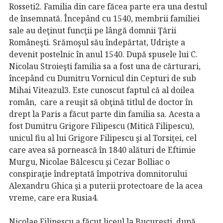
Rosseti2. Familia din care făcea parte era una destul
de însemnată. Începând cu 1540, membrii familiei
sale au deţinut funcţii pe lângă domnii Ţării
Româneşti. Srămoşul său îndepărtat, Udrişte a
devenit postelnic în anul 1540. După spusele lui C.
Nicolau Stroieşti familia sa a fost una de cărturari,
începând cu Dumitru Vornicul din Cepturi de sub
Mihai Viteazul3. Este cunoscut faptul că al doilea
român, care a reuşit să obţină titlul de doctor în
drept la Paris a făcut parte din familia sa. Acesta a
fost Dumitru Grigore Filipescu (Mitică Filipescu),
unicul fiu al lui Grigore Filipescu şi al Torsiţei, cel
care avea să pornească în 1840 alături de Eftimie
Murgu, Nicolae Bălcescu şi Cezar Bolliac o
conspiraţie îndreptată împotriva domnitorului
Alexandru Ghica şi a puterii protectoare de la acea
vreme, care era Rusia4.
Nicolae Filipescu a făcut liceul la Bucureşti, după