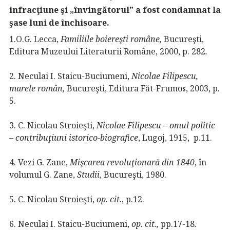
infracţiune şi „învingătorul” a fost condamnat la
şase luni de închisoare.
1.O.G. Lecca,
Familiile boiereşti române,
Bucureşti,
Editura Muzeului Literaturii Române, 2000, p. 282
.
2. Neculai I. Staicu-Buciumeni,
Nicolae Filipescu,
marele român,
Bucureşti, Editura Făt-Frumos, 2003, p.
5.
3. C. Nicolau Stroieşti,
Nicolae Filipescu – omul politic
– contribuţiuni istorico-biografice
, Lugoj, 1915, p.11.
4. Vezi G. Zane,
Mişcarea revoluţionară din 1840
, în
volumul G. Zane,
Studii
, Bucureşti, 1980.
5. C. Nicolau Stroieşti,
op. cit.
, p.12.
6. Neculai I. Staicu-Buciumeni,
op. cit.,
pp.17-18
.