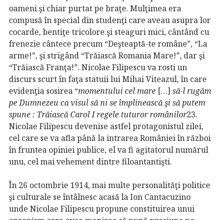
oameni şi chiar purtat pe braţe. Mulţimea era
compusă în special din studenţi care aveau asupra lor
cocarde, bentiţe tricolore şi steaguri mici, cântând cu
frenezie cântece precum “Deşteaptă-te române”, “La
arme!”, şi strigând “Trăiască Romania Mare!”, dar şi
“Trăiască Franţa!”. Nicolae Filipescu va rosti un
discurs scurt în faţa statuii lui Mihai Viteazul, în care
evidenţia sosirea “
momentului cel mare
[…]
să-l rugăm
pe Dumnezeu ca visul să ni se împlinească şi să putem
spune : Trăiască Carol I regele tuturor românilor
23
.
Nicolae Filipescu devenise astfel protagonistul zilei,
cel care se va afla până la intrarea României în război
în fruntea opiniei publice, el va fi agitatorul numărul
unu, cel mai vehement dintre filoantantişti.
În 26 octombrie 1914, mai multe personalităţi politice
şi culturale se întâlnesc acasă la Ion Cantacuzino
unde Nicolae Filipescu propune constituirea unui