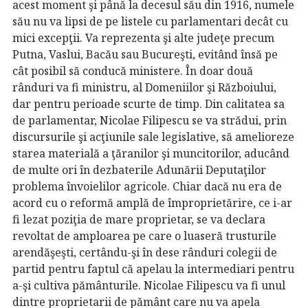
acest moment şi până la decesul său din 1916, numele
său nu va lipsi de pe listele cu parlamentari decât cu
mici excepţii. Va reprezenta şi alte judeţe precum
Putna, Vaslui, Bacău sau Bucureşti, evitând însă pe
cât posibil să conducă ministere. În doar două
rânduri va fi ministru, al Domeniilor şi Războiului,
dar pentru perioade scurte de timp. Din calitatea sa
de parlamentar, Nicolae Filipescu se va strădui, prin
discursurile şi acţiunile sale legislative, să amelioreze
starea materială a ţăranilor şi muncitorilor, aducând
de multe ori în dezbaterile Adunării Deputaţilor
problema învoielilor agricole. Chiar dacă nu era de
acord cu o reformă amplă de împroprietărire, ce i-ar
fi lezat poziţia de mare proprietar, se va declara
revoltat de amploarea pe care o luaseră trusturile
arendăşeşti, certându-şi în dese rânduri colegii de
partid pentru faptul că apelau la intermediari pentru
a-şi cultiva pământurile. Nicolae Filipescu va fi unul
dintre proprietarii de pământ care nu va apela