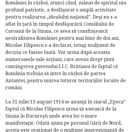
României în război, atunci când, mânat de spiritul său
profund patriotic, a desfăşurat o amplă activitate
pentru realizarea „idealului naţional”. Deşi nu s-a
aflat în ţară în timpul desfăşurării Consiliului de
Coroană de la Sinaia, ce avea să consfinţească
neutralitatea României pentru mai bine de doi ani,
Nicolae Filipescu s-a declarat, totuşi mulţumit de
decizia ce fusese luată. Vor urma după aceasta
numeroasele sale acţiuni, care aveau drept ţintă
convingerea guvenului I.I.C. Brătianu de faptul că
România trebuia să intre în război de partea
Antantei, pentru unirea tuturor teritoriilor locuite de
români.
La 31 iulie/13 august 1914 se anunţă în ziarul „Epoca”
faptul că Nicolae Filipescu urma să sosească de la
Sinaia în Bucureşti unde avea loc o mare
manifestaţie. Odată ajuns pe peronul Gării de Nord,
acesta este ovaţionat de o mulţime impresionantă de