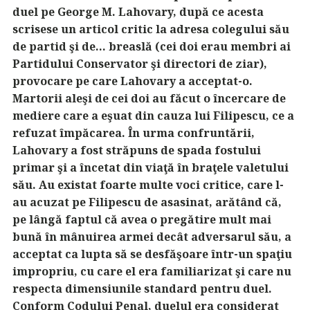
duel pe George M. Lahovary, după ce acesta
scrisese un articol critic la adresa colegului său
de partid şi de… breaslă (cei doi erau membri ai
Partidului Conservator şi directori de ziar),
provocare pe care Lahovary a acceptat-o.
Martorii aleşi de cei doi au făcut o încercare de
mediere care a eşuat din cauza lui Filipescu, ce a
refuzat împăcarea. În urma confruntării,
Lahovary a fost străpuns de spada fostului
primar şi a încetat din viaţă în braţele valetului
său. Au existat foarte multe voci critice, care l-
au acuzat pe Filipescu de asasinat, arătând că,
pe lângă faptul că avea o pregătire mult mai
bună în mânuirea armei decât adversarul său, a
acceptat ca lupta să se desfăşoare într-un spaţiu
impropriu, cu care el era familiarizat şi care nu
respecta dimensiunile standard pentru duel.
Conform Codului Penal, duelul era considerat