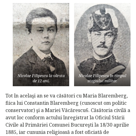
Nicolae Filipescu la vârsta
Nicolae Filipescu în timpul
de 12 ani.
stagiului militar.
Tot în acelaşi an se va căsători cu Maria Blaremberg,
fiica lui Constantin Blaremberg (cunoscut om politic
conservator) şi a Mariei Văcărescu6. Căsătoria civilă a
avut loc conform actului înregistrat la Oficiul Stării
Civile al Primăriei Comunei Bucureşti la 18/30 aprilie
1885, iar cununia religioasă a fost oficiată de