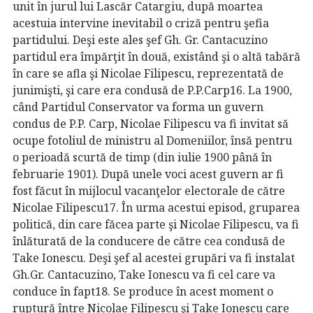
unit în jurul lui Lascăr Catargiu, după moartea
acestuia intervine inevitabil o criză pentru şefia
partidului. Deşi este ales şef Gh. Gr. Cantacuzino
partidul era împărţit în două, existând şi o altă tabără
în care se afla şi Nicolae Filipescu, reprezentată de
junimişti, şi care era condusă de P.P.Carp16. La 1900,
când Partidul Conservator va forma un guvern
condus de P.P. Carp, Nicolae Filipescu va fi invitat să
ocupe fotoliul de ministru al Domeniilor, însă pentru
o perioadă scurtă de timp (din iulie 1900 până în
februarie 1901). După unele voci acest guvern ar fi
fost făcut în mijlocul vacanţelor electorale de către
Nicolae Filipescu17. În urma acestui episod, gruparea
politică, din care făcea parte şi Nicolae Filipescu, va fi
înlăturată de la conducere de către cea condusă de
Take Ionescu. Deşi şef al acestei grupări va fi instalat
Gh.Gr. Cantacuzino, Take Ionescu va fi cel care va
conduce în fapt18. Se produce în acest moment o
ruptură între Nicolae Filipescu şi Take Ionescu care