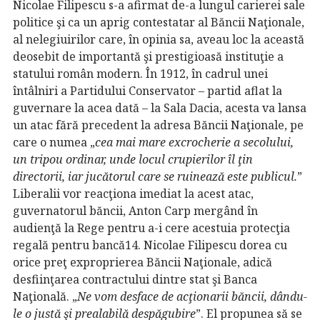
Nicolae Filipescu s-a afirmat de-a lungul carierei sale
politice şi ca un aprig contestatar al Băncii Naţionale,
al nelegiuirilor care, în opinia sa, aveau loc la această
deosebit de importantă şi prestigioasă instituţie a
statului român modern. În 1912, în cadrul unei
întâlniri a Partidului Conservator – partid aflat la
guvernare la acea dată – la Sala Dacia, acesta va lansa
un atac fără precedent la adresa Băncii Naţionale, pe
care o numea „
cea mai mare excrocherie a secolului,
un tripou
ordinar, unde locul crupierilor îl ţin
directorii, iar jucătorul care se ruinează este
publicul.
”
Liberalii vor reacţiona imediat la acest atac,
guvernatorul băncii, Anton Carp mergând în
audienţă la Rege pentru a-i cere acestuia protecţia
regală pentru bancă14. Nicolae Filipescu dorea cu
orice preţ exproprierea Băncii Naţionale, adică
desfiinţarea contractului dintre stat şi Banca
Naţională. „
Ne vom desface de acţionarii băncii, dându-
le o justă şi
prealabilă despăgubire
”. El propunea să se