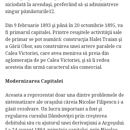
niciodată la arendaşi, preferând să-și administreze
singur pământurile12.
Din 9 februarie 1893 şi până în 20 octombrie 1895, va
fi primarul capitalei. Printre reuşitele activităţii sale
de primar se pot numără: construcţia Halei Traian şi
a Gării Obor, sau construirea unei artere paralele cu
Calea Victoriei, care avea menirea să preia din
aglomeraţia de pe Calea Victoriei, şi să îi redea
acesteia din urmă caracterul său comercial.
Modernizarea Capitalei
Aceasta a reprezentat doar una dintre problemele de
sistematizare ale oraşului căreia Nicolae Filipescu i-a
găsit rezolvare. Un lucru important a fost şi
regularea cursului Dâmboviţei prin creşterea
debitului său cu ajutorul unei derivaţiuni a Argeşului.
La 24 august 1894, primăria capitalei, prin Nicolae