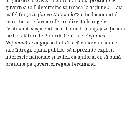
organism care avea menirea să pună presiune pe
guvern şi să îl determine să treacă la acţiune24. Lua
astfel fiinţă
Acţiunea Naţională
”25. În documentul
constitutiv se făcea referire directă la regele
Ferdinand, suspectat că ar fi dorit să angajeze ţara în
război alături de Puterile Centrale.
Acţiunea
Naţională
se angaja astfel să facă cunoscute ideile
sale întregii opinii publice, să îi prezinte explicit
interesele naţionale şi astfel, cu ajutorul ei, să pună
presiune pe guvern şi regele Ferdinand.