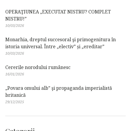
OPERAŢIUNEA „EXECUTAT NISTRU? COMPLET
NISTRU!”
10/03/2026
Monarhia, dreptul succesoral şi primogenitura în
istoria universal. Între „electiv” și „ereditar”
10/03/2026
Cererile norodului rumânesc
16/01/2026
„Povara omului alb” şi propaganda imperialistă
britanică
29/12/2025
Categorii