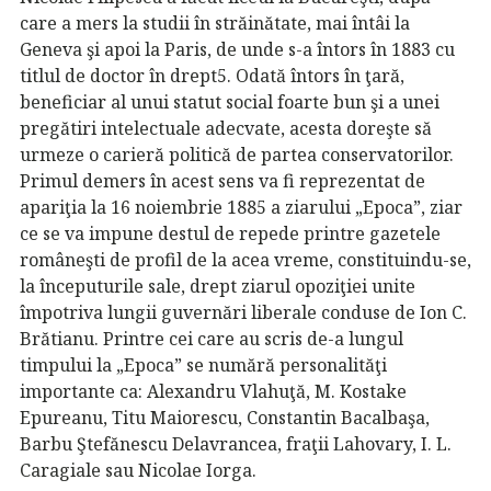
care a mers la studii în străinătate, mai întâi la
Geneva şi apoi la Paris, de unde s-a întors în 1883 cu
titlul de doctor în drept5. Odată întors în ţară,
beneficiar al unui statut social foarte bun şi a unei
pregătiri intelectuale adecvate, acesta doreşte să
urmeze o carieră politică de partea conservatorilor.
Primul demers în acest sens va fi reprezentat de
apariţia la 16 noiembrie 1885 a ziarului „Epoca”, ziar
ce se va impune destul de repede printre gazetele
româneşti de profil de la acea vreme, constituindu-se,
la începuturile sale, drept ziarul opoziţiei unite
împotriva lungii guvernări liberale conduse de Ion C.
Brătianu. Printre cei care au scris de-a lungul
timpului la „Epoca” se numără personalităţi
importante ca: Alexandru Vlahuţă, M. Kostake
Epureanu, Titu Maiorescu, Constantin Bacalbaşa,
Barbu Ştefănescu Delavrancea, fraţii Lahovary, I. L.
Caragiale sau Nicolae Iorga.