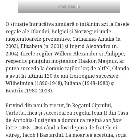
Ecaterina II
O situaţie întrucâtva similară o întâlnim azi la Casele
regale ale Olandei, Belgiei și Norvegiei unde
moştenitoarele prezumtive, Catharina-Amalia (n.
2003), Elisabeta (n. 2001) și Ingrid Alexandra (n.
2004), fiicele regilor Willem-Alexander și Philippe,
respectiv prințului moștenitor Haakon Magnus, ar
putea succeda la domnie taţilor lor; de altfel, Olanda
a avut în ultimii 120 de ani trei regine succesive:
Wilhelmina (1890-1948), Iuliana (1948-1980) şi
Beatrix (1980-2013).
Privind din nou în trecut, în Regatul Ciprului,
Carlotta, fiica şi succesoarea regelui Ioan II din Casa
de Antiohia-Lusignan a domnit ca regină
suo jure
între 1458-1464 când a fost depusă de fratele ei
vitreg, Iacob I Bastardul. La moartea acestuia, soţia