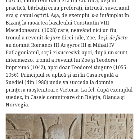
născut, indiferent dacă era fiu sau fiică, deşi în
practică, bărbaţii erau preferaţi, întrucât suveranul
era şi capul oştirii. Aşa, de exemplu, s-a întâmplat în
Bizanţ la moartea basileului Constantin VIII
Macedoneanul (1028) care, neavând nici un fiu,
tronul a revenit
de jure
fiicei sale, Zoe, deşi,
de facto
au domnit Romanos III Argyros III şi Mihail IV
Paflagonianul, soţii ei succesivi; apoi, după un scurt
intermezzo, tronul a revenit lui Zoe şi Teodorei
împreună (1042), apoi doar Teodorei singure (1055-
1056). Principiul se aplică şi azi în Casa regală a
Suediei (din 1980) unde va succeda la domnie
prinţesa moştenitoare Victoria. La fel, după exemplul
suedez, în Casele domnitoare din Belgia, Olanda şi
Norvegia.