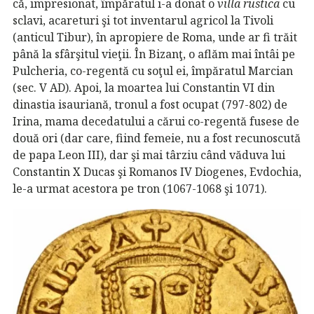
că, impresionat, împăratul i-a donat o
villa rustica
cu
sclavi, acareturi şi tot inventarul agricol la Tivoli
(anticul Tibur), în apropiere de Roma, unde ar fi trăit
până la sfârşitul vieţii. În Bizanţ, o aflăm mai întâi pe
Pulcheria, co-regentă cu soţul ei, împăratul Marcian
(sec. V AD). Apoi, la moartea lui Constantin VI din
dinastia isauriană, tronul a fost ocupat (797-802) de
Irina, mama decedatului a cărui co-regentă fusese de
două ori (dar care, fiind femeie, nu a fost recunoscută
de papa Leon III), dar şi mai târziu când văduva lui
Constantin X Ducas şi Romanos IV Diogenes, Evdochia,
le-a urmat acestora pe tron (1067-1068 şi 1071).