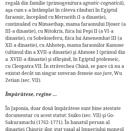
regală din familie (primogenitura
agnatic-cognatică
),
aşa cum s-a întâmplat în câteva rânduri în Egiptul
faraonic, începând cu Merneith (I-a dinastie),
continuând cu Nimaethap, mama faraonului Djoser (a
III-a dinastie), cu Nitokris, fiica lui Pepi II (a VI-a
dinastie), cu Sobekneferu, fiica lui Amenemhat III (a
XII-a dinastie), cu Ahhotep, mama faraonilor Kamose
(ultimul din a XVII-a dinastie) şi Ahmose I (primul din
a XVIII-a dinastie) şi sfârşind, în Egiptul ptolemeic,
cu Cleopatra VII. În străvechea Chină, se pare că nu a
existat decât un singur suveran-femeie
suo jure
, Wu
Zetian (sec. VII).
Împărătese, regine …
În Japonia, doar două împărătese sunt bine atestate
documentar cu acest statut: Suiko (sec. VII) şi Go-
Sakuramachi (1762-1771). În hanatul persan al
dinastiei Chingiz-ilor, stat vasal al Imperiului mongol