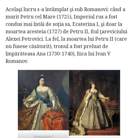
Acelaşi lucru s-a întâmplat şi sub Romanovi: când a
murit Petru cel Mare (1725), Imperiul rus a fost
condus mai întâi de soţia sa, Ecaterina I, şi doar la
moartea acesteia (1727) de Petru II, fiul ţareviciului
Alexei Petrovici. La fel, la moartea lui Petru II (care
nu fusese căsătorit), tronul a fost preluat de
împărăteasa Ana (1730-1740), fiica lui Ivan V
Romanov.
Ecaterina I