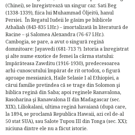
(Chinei), se înregistrează un singur caz: Sati Beg
(1338-1339), fiica lui Muhammad Öljeitü, hanul
Persiei. În Regatul Iudeii le găsim pe biblicele
Athaliah (843-835 î.Hr.) – imortalizată în literatură de
Racine – şi Salomea Alexandra (76-67 î.Hr.).
Cambogia, se pare, a avut o singură regină
domnitoare: Jayavedi (681-713 ?). Istoria a înregistrat
şi alte nume exotice de femei la cârma statului:
împărăteasa Zawditu (1916-1930), predecesoarea
arhi-cunoscutului împărat de rit ortodox, o figură
aproape messianică, Haile Selasie I al Ethiopiei, a
cărui familie pretindea că se trage din Solomon şi
biblica regină din Saba; apoi reginele Ranavalona,
Rasoharina şi Ranawalona II din Madagascar (sec.
XIX), Liliokalani, ultima regină havaiană (după care,
la 1894, se proclamă Republica Hawaii, azi cel de-al
50 stat SUA), sau Salote Tupou III din Tonga (sec. XX);
niciuna dintre ele nu a făcut istorie.