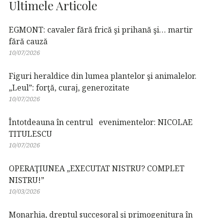
Ultimele Articole
EGMONT: cavaler fără frică şi prihană şi… martir
fără cauză
10/07/2026
Figuri heraldice din lumea plantelor şi animalelor.
„Leul”: forţă, curaj, generozitate
10/07/2026
Întotdeauna în centrul evenimentelor: NICOLAE
TITULESCU
10/07/2026
OPERAŢIUNEA „EXECUTAT NISTRU? COMPLET
NISTRU!”
10/03/2026
Monarhia, dreptul succesoral şi primogenitura în