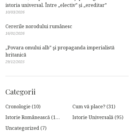
istoria universal. Între „electiv” și „ereditar”
10/03/2026
Cererile norodului rumânesc
16/01/2026
„Povara omului alb” şi propaganda imperialistă
britanică
29/12/2025
Categorii
Cronologie
(10)
Cum vă place?
(31)
Istorie Românească
(129)
Istorie Universală
(95)
Uncategorized
(7)