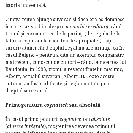
istoria universală.
Cineva putea ajunge suveran şi dacă era os domnesc,
în care caz vorbim despre
monarhie ereditară
, când
tronul şi coroana trec de la părinţi (de regulă de la
tată) la copii sau la rude foarte apropiate (fraţi,
surori) atunci când cuplul regal nu are urmaşi, ca în
cazul Belgiei – pentru a cita un exemplu comparativ
mai recent, cunoscut de cititori – când, la moartea lui
Baudouin, în 1993, tronul a revenit fratelui mai mic,
Albert, actualul suveran (Albert II). Toate aceste
cutume au fost codificate şi reglementate prin
dreptul succesoral.
Primogenitura
cognatică
sau absolută
În cazul primogeniturii
cognatice
sau
absolute
(
aînesse intégrale
), moştenirea revenea primului