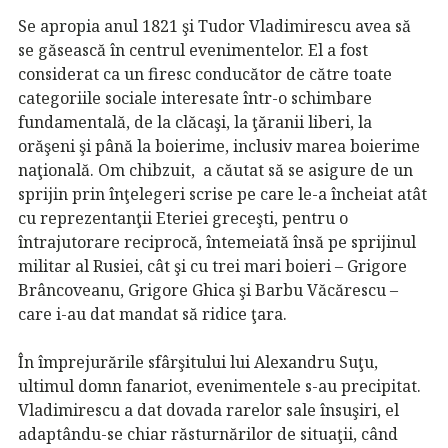
Se apropia anul 1821 şi Tudor Vladimirescu avea să
se găsească în centrul evenimentelor. El a fost
considerat ca un firesc conducător de către toate
categoriile sociale interesate într-o schimbare
fundamentală, de la clăcaşi, la ţăranii liberi, la
orăşeni şi până la boierime, inclusiv marea boierime
naţională. Om chibzuit, a căutat să se asigure de un
sprijin prin înţelegeri scrise pe care le-a încheiat atât
cu reprezentanţii Eteriei greceşti, pentru o
întrajutorare reciprocă, întemeiată însă pe sprijinul
militar al Rusiei, cât şi cu trei mari boieri – Grigore
Brâncoveanu, Grigore Ghica şi Barbu Văcărescu –
care i-au dat mandat să ridice ţara.
În împrejurările sfârşitului lui Alexandru Suţu,
ultimul domn fanariot, evenimentele s-au precipitat.
Vladimirescu a dat dovada rarelor sale însuşiri, el
adaptându-se chiar răsturnărilor de situaţii, când