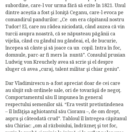
subordine, care-l vor urma fără să ezite în 1821. Unul
dintre aceștia a fost şi Ioniţă Ceganu, care-l evoca pe
comandirul pandurilor: „Ce om era căpitanul nostru
Tudor! El, care nu râdea niciodată, când auzea că vin
turcii asupra noastră, că se năpusteau păgânii ca
vijelia, când cu gândul nu gândeai, el, de bucurie,
începea să cânte şi să joace ca un copil. Intra în foc,
domnule, parc-ar fi mers la nuntă”. Consulul prusian
Ludwig von Kreuchely avea să scrie şi el despre
sluger că avea „curaj, talent militar şi chiar geniu”.
Dar Vladimirescu n-a fost apreciat doar de cei care
au slujit sub ordinele sale, ori de tovarăşii de negoţ.
Comportamentul său îl impunea în general
respectului semenilor săi. “Era vestit pretiutindenea
– îl înfăţişa aghiotantul său Cioranu –, de om drept,
aspru şi câteodată crud”. Tabloul îl întregea căpitanul
său Chiriac: „om al războiului, îndrăzneţ şi tot foc,