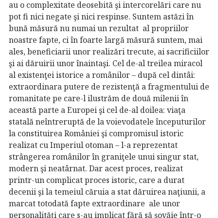
au o complexitate deosebită şi intercorelări care nu
pot fi nici negate şi nici respinse. Suntem astăzi în
bună măsură nu numai un rezultat al propriilor
noastre fapte, ci în foarte largă măsură suntem, mai
ales, beneficiarii unor realizări trecute, ai sacrificiilor
şi ai dăruirii unor înaintaşi. Cel de-al treilea miracol
al existenţei istorice a românilor – după cel dintâi:
extraordinara putere de rezistenţă a fragmentului de
romanitate pe care-l ilustrăm de două milenii în
această parte a Europei şi cel de-al doilea: viaţa
statală neîntreruptă de la voievodatele începuturilor
la constituirea României şi compromisul istoric
realizat cu Imperiul otoman – l-a reprezentat
strângerea românilor în graniţele unui singur stat,
modern şi neatârnat. Dar acest proces, realizat
printr-un complicat proces istoric, care a durat
decenii şi la temeiul căruia a stat dăruirea naţiunii, a
marcat totodată fapte extraordinare ale unor
personalităţi care s-au implicat fără să şovăie într-o