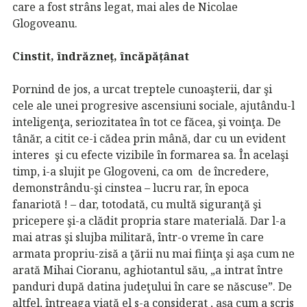
care a fost strâns legat, mai ales de Nicolae
Glogoveanu.
Cinstit, îndrăzneț, încăpățânat
Pornind de jos, a urcat treptele cunoaşterii, dar şi
cele ale unei progresive ascensiuni sociale, ajutându-l
inteligenţa, seriozitatea în tot ce făcea, şi voinţa. De
tânăr, a citit ce-i cădea prin mână, dar cu un evident
interes şi cu efecte vizibile în formarea sa. În acelaşi
timp, i-a slujit pe Glogoveni, ca om de încredere,
demonstrându-şi cinstea – lucru rar, în epoca
fanariotă ! – dar, totodată, cu multă siguranţă şi
pricepere şi-a clădit propria stare materială. Dar l-a
mai atras şi slujba militară, într-o vreme în care
armata propriu-zisă a ţării nu mai fiinţa şi aşa cum ne
arată Mihai Cioranu, aghiotantul său, „a intrat între
panduri după datina judeţului în care se născuse”. De
altfel, întreaga viaţă el s-a considerat , aşa cum a scris