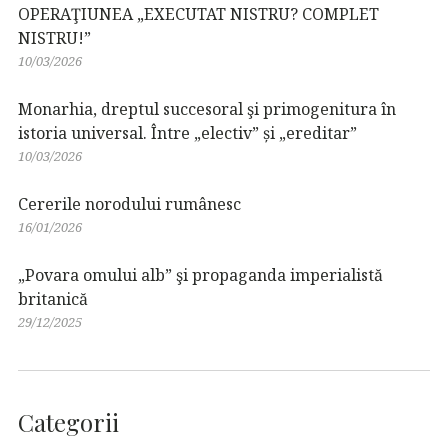
OPERAŢIUNEA „EXECUTAT NISTRU? COMPLET
NISTRU!”
10/03/2026
Monarhia, dreptul succesoral şi primogenitura în
istoria universal. Între „electiv” și „ereditar”
10/03/2026
Cererile norodului rumânesc
16/01/2026
„Povara omului alb” şi propaganda imperialistă
britanică
29/12/2025
Categorii