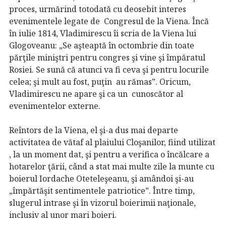
proces, urmărind totodată cu deosebit interes
evenimentele legate de Congresul de la Viena. Încă
în iulie 1814, Vladimirescu îi scria de la Viena lui
Glogoveanu: „Se aşteaptă în octombrie din toate
părţile miniştri pentru congres şi vine şi împăratul
Rosiei. Se sună că atunci va fi ceva şi pentru locurile
celea; şi mult au fost, puţin au rămas”. Oricum,
Vladimirescu ne apare şi ca un cunoscător al
evenimentelor externe.
Reîntors de la Viena, el şi-a dus mai departe
activitatea de vătaf al plaiului Cloşanilor, fiind utilizat
, la un moment dat, şi pentru a verifica o încălcare a
hotarelor ţării, când a stat mai multe zile la munte cu
boierul Iordache Oteteleşeanu, şi amândoi şi-au
„împărtăşit sentimentele patriotice”. Între timp,
slugerul intrase şi în vizorul boierimii naţionale,
inclusiv al unor mari boieri.