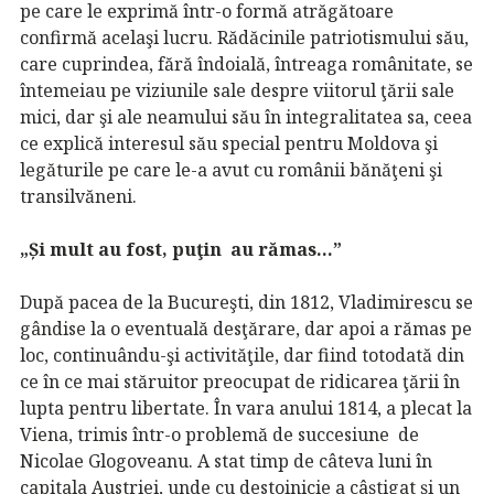
pe care le exprimă într-o formă atrăgătoare
confirmă acelaşi lucru. Rădăcinile patriotismului său,
care cuprindea, fără îndoială, întreaga românitate, se
întemeiau pe viziunile sale despre viitorul ţării sale
mici, dar şi ale neamului său în integralitatea sa, ceea
ce explică interesul său special pentru Moldova şi
legăturile pe care le-a avut cu românii bănăţeni şi
transilvăneni.
„Și mult au fost, puţin au rămas…”
După pacea de la Bucureşti, din 1812, Vladimirescu se
gândise la o eventuală desţărare, dar apoi a rămas pe
loc, continuându-şi activităţile, dar fiind totodată din
ce în ce mai stăruitor preocupat de ridicarea ţării în
lupta pentru libertate. În vara anului 1814, a plecat la
Viena, trimis într-o problemă de succesiune de
Nicolae Glogoveanu. A stat timp de câteva luni în
capitala Austriei, unde cu destoinicie a câştigat şi un