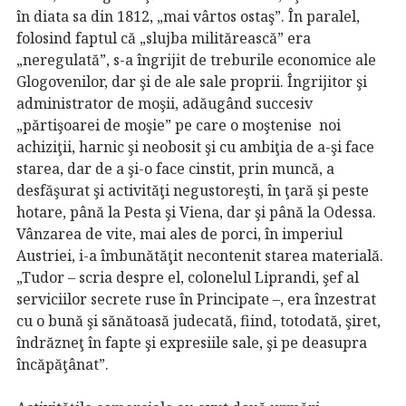
în diata sa din 1812, „mai vârtos ostaş”. În paralel,
folosind faptul că „slujba militărească” era
„neregulată”, s-a îngrijit de treburile economice ale
Glogovenilor, dar şi de ale sale proprii. Îngrijitor şi
administrator de moşii, adăugând succesiv
„părtişoarei de moşie” pe care o moştenise noi
achiziţii, harnic şi neobosit şi cu ambiţia de a-şi face
starea, dar de a şi-o face cinstit, prin muncă, a
desfăşurat şi activităţi negustoreşti, în ţară şi peste
hotare, până la Pesta şi Viena, dar şi până la Odessa.
Vânzarea de vite, mai ales de porci, în imperiul
Austriei, i-a îmbunătăţit necontenit starea materială.
„Tudor – scria despre el, colonelul Liprandi, şef al
serviciilor secrete ruse în Principate –, era înzestrat
cu o bună şi sănătoasă judecată, fiind, totodată, şiret,
îndrăzneţ în fapte şi expresiile sale, şi pe deasupra
încăpăţânat”.