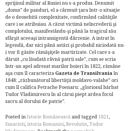
sprijinul militar al Rusiei nu s-a produs. Denumit
„domn” de panduri, el a cârmuit ţara într-o situaţie
de o deosebită complexitate, confirmând calităţile
care i se atribuiau. A căzut victimă neîncrederii şi
complotului, manifestându-şi până la tragicul său
sfârşit aceeaşi intransigentă dârzenie. A intrat în
legendă, dar nici până astăzi şi probabil niciodată nu-
i vor fi găsite rămăşiţele martirizate. Cel care s-a
dăruit „cu lăudată râvnă patrii sale”, cum se scria
într-un apel adresat marilor boieri în 1822, rămâne
aşa cum îl caracteriza
Gazeta de Transilvania
în
1848: „răzbunătorul libertăţii moldavo-valahe” ori
cum îl califica Petrache Poenaru: „gloriosul bărbat
Tudor Vladimirescu în al cărui piept ardea focul
sacru al dorului de patrie”.
Posted in
Istorie Românească
and tagged
1821
,
fanarioti
,
istoria Romaniei
,
Revolutie
,
Tudor