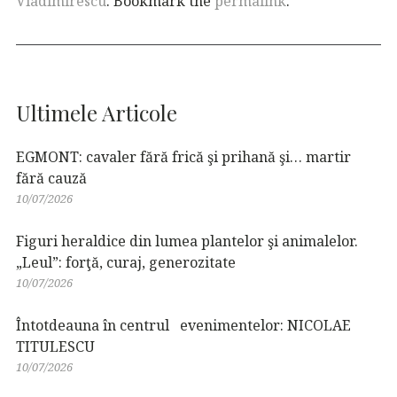
Vladimirescu
. Bookmark the
permalink
.
Ultimele Articole
EGMONT: cavaler fără frică şi prihană şi… martir
fără cauză
10/07/2026
Figuri heraldice din lumea plantelor şi animalelor.
„Leul”: forţă, curaj, generozitate
10/07/2026
Întotdeauna în centrul evenimentelor: NICOLAE
TITULESCU
10/07/2026