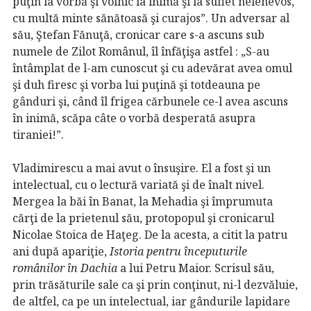
puţin la vorbă şi voinic la inimă şi la suflet nelenevos,
cu multă minte sănătoasă şi curajos”. Un adversar al
său, Ştefan Fănuţă, cronicar care s-a ascuns sub
numele de Zilot Românul, îl înfăţişa astfel : „S-au
întâmplat de l-am cunoscut şi cu adevărat avea omul
şi duh firesc şi vorba lui puţină şi totdeauna pe
gânduri şi, când îl frigea cărbunele ce-l avea ascuns
în inimă, scăpa câte o vorbă desperată asupra
tiraniei!”.
Vladimirescu a mai avut o însuşire. El a fost şi un
intelectual, cu o lectură variată şi de înalt nivel.
Mergea la băi în Banat, la Mehadia şi împrumuta
cărţi de la prietenul său, protopopul şi cronicarul
Nicolae Stoica de Haţeg. De la acesta, a citit la patru
ani după apariţie,
Istoria pentru începuturile
românilor în Dachia
a lui Petru Maior. Scrisul său,
prin trăsăturile sale ca şi prin conţinut, ni-l dezvăluie,
de altfel, ca pe un intelectual, iar gândurile lapidare