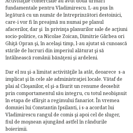
Activităţile comerciale au avut două urmări
fundamentale pentru Vladimirescu. L-au pus în
legătură cu un număr de întreprinzători destoinici,
care-i vor fi în preajmă nu numai pe planul
afacerilor, dar şi în privinţa planurilor sale de acţiuni
socio-politice, ca Nicolae Zoican, Dimitrie Gârbea ori
Ghiţă Opran şi, în acelaşi timp, l-au ajutat să cunoască
stările de lucruri din imperiul alăturat şi să
întâlnească românii bănăţeni şi ardeleni.
Dar el nu şi-a limitat activităţile la atât, deoarece s-a
implicat şi în cele ale administraţiei locale. Vătaf de
plai al Cloşanilor, el şi-a făurit un renume deosebit
prin comportamentul său integru, cu totul neobişnuit
în etapa de sfârşit a regimului fanariot. În vremea
domniei lui Constantin Ipsilanti, i s-a acordat lui
Vladimirescu rangul de comis şi apoi cel de sluger,
fiul de moşnean ajungând astfel în rândurile
boierimii.