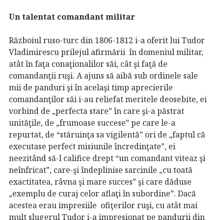
Un talentat comandant militar
Războiul ruso-turc din 1806-1812 i-a oferit lui Tudor
Vladimirescu prilejul afirmării în domeniul militar,
atât în faţa conaţionalilor săi, cât şi faţă de
comandanţii ruşi. A ajuns să aibă sub ordinele sale
mii de panduri şi în acelaşi timp aprecierile
comandanţilor săi i-au reliefat meritele deosebite, ei
vorbind de „perfecta stare” în care şi-a păstrat
unităţile, de „frumoase succese” pe care le-a
repurtat, de “stăruinţa sa vigilentă” ori de „faptul că
executase perfect misiunile încredinţate”, ei
neezitând să-l califice drept “un comandant viteaz şi
neînfricat”, care-şi îndeplinise sarcinile „cu toată
exactitatea, râvna şi mare succes” şi care dăduse
„exemplu de curaj celor aflaţi în subordine”. Dacă
acestea erau impresiile ofiţerilor ruşi, cu atât mai
mult slugerul Tudor i-a impresionat pe pandurii din