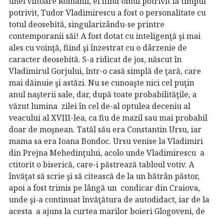
unei viitoare Românii, el fiind omul potrivit la timpul
potrivit, Tudor Vladimirescu a fost o personalitate cu
totul deosebită, singularizându-se printre
contemporanii săi! A fost dotat cu inteligenţă şi mai
ales cu voinţă, fiind şi înzestrat cu o dârzenie de
caracter deosebită. S-a ridicat de jos, născut în
Vladimirul Gorjului, într-o casă simplă de ţară, care
mai dăinuie şi astăzi. Nu se cunoaşte nici cel puţin
anul naşterii sale, dar, după toate probabilităţile, a
văzut lumina zilei în cel de-al optulea deceniu al
veacului al XVIII-lea, ca fiu de mazil sau mai probabil
doar de moşnean. Tatăl său era Constantin Ursu, iar
mama sa era Ioana Bondoc. Ursu venise la Vladimiri
din Prejna Mehedinţului, acolo unde Vladimirescu a
ctitorit o biserică, care-i păstrează tabloul votiv. A
învăţat să scrie şi să citească de la un bătrân păstor,
apoi a fost trimis pe lângă un condicar din Craiova,
unde şi-a continuat învăţătura de autodidact, iar de la
acesta a ajuns la curtea marilor boieri Glogoveni, de