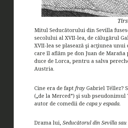
Tir
Mitul Seducătorului din Sevilla fuses
secolului al XVII-lea, de călugărul Gab
XVII-lea se plasează şi acţiunea unui
care îl aflăm pe don Juan de Maraña 
duce de Lorca, pentru a salva pereche
Austria.
Cine era de fapt
fray
Gabriel Téllez? 
(„de la Merced”) şi sub pseudonimul 
autor de comedii de
capa y espada
.
Drama lui,
Seducătorul din Sevilla sau