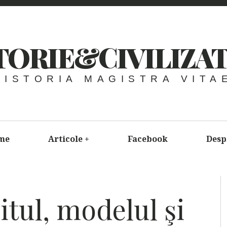
TORIE&CIVILIZAT
HISTORIA MAGISTRA VITA
me
Articole
+
Facebook
Desp
tul, modelul şi