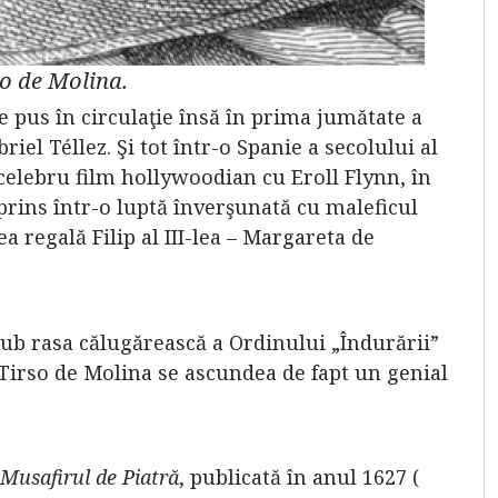
so de Molina.
e pus în circulaţie însă în prima jumătate a
riel Téllez. Şi tot într-o Spanie a secolului al
 celebru film hollywoodian cu Eroll Flynn, în
prins într-o luptă înverşunată cu maleficul
a regală Filip al III-lea – Margareta de
Sub rasa călugărească a Ordinului „Îndurării”
Tirso de Molina se ascundea de fapt un genial
 Musafirul de Piatră
, publicată în anul 1627 (