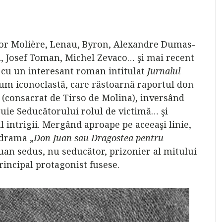
or Molière, Lenau, Byron, Alexandre Dumas-
ch, Josef Toman, Michel Zevaco… şi mai recent
cu un interesant roman intitulat
Jurnalul
cum iconoclastă, care răstoarnă raportul don
(consacrat de Tirso de Molina), inversând
uie Seducătorului rolul de victimă… şi
 intrigii. Mergând aproape pe aceeaşi linie,
 drama „
Don Juan sau Dragostea pentru
Juan sedus, nu seducător, prizonier al mitului
rincipal protagonist fusese.