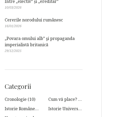
Între „electiv” și „ereditar”
10/03/2026
Cererile norodului rumânesc
16/01/2026
„Povara omului alb” şi propaganda
imperialistă britanică
29/12/2025
Categorii
Cronologie
(10)
Cum vă place?
(31)
Istorie Românească
(129)
Istorie Universală
(95)