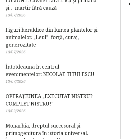
EGMONT: cavaler fără frică şi prihană
şi… martir fără cauză
10/07/2026
Figuri heraldice din lumea plantelor şi
animalelor. „Leul”: forţă, curaj,
generozitate
10/07/2026
Întotdeauna în centrul
evenimentelor: NICOLAE TITULESCU
10/07/2026
OPERAŢIUNEA „EXECUTAT NISTRU?
COMPLET NISTRU!”
10/03/2026
Monarhia, dreptul succesoral şi
primogenitura în istoria universal.