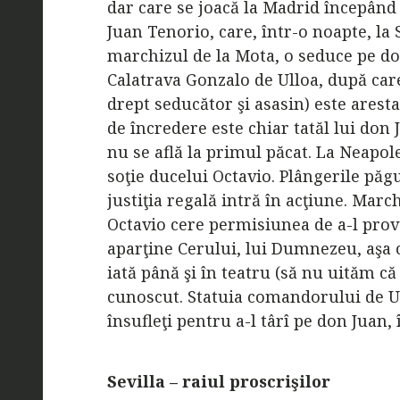
dar care se joacă la Madrid începând
Juan Tenorio, care, într-o noapte, la
marchizul de la Mota, o seduce pe d
Calatrava Gonzalo de Ulloa, după care 
drept seducător şi asasin) este arestat
de încredere este chiar tatăl lui do
nu se află la primul păcat. La Neapole
soţie ducelui Octavio. Plângerile păg
justiţia regală intră în acţiune. Marc
Octavio cere permisiunea de a-l prov
aparţine Cerului, lui Dumnezeu, aşa
iată până şi în teatru (să nu uităm că
cunoscut. Statuia comandorului de 
însufleţi pentru a-l târî pe don Juan
Sevilla – raiul proscrişilor