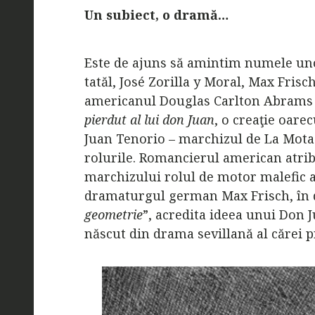
Un subiect, o dramă…
Este de ajuns să amintim numele un
tatăl, José Zorilla y Moral, Max Fris
americanul Douglas Carlton Abrams 
pierdut al lui don Juan
, o creaţie oare
Juan Tenorio – marchizul de La Mota 
rolurile. Romancierul american atrib
marchizului rolul de motor malefic al
dramaturgul german Max Frisch, în
geometrie
”, acredita ideea unui Don 
născut din drama sevillană al cărei p