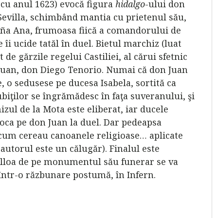
 cu anul 1623) evocă figura
hidalgo
-ului don
 Sevilla, schimbând mantia cu prietenul său,
oña Ana, frumoasa fiică a comandorului de
îi ucide tatăl în duel. Bietul marchiz (luat
 de gărzile regelui Castiliei, al cărui sfetnic
n Juan, don Diego Tenorio. Numai că don Juan
, o sedusese pe ducesa Isabela, sortită ca
ubiţilor se îngrămădesc în faţa suveranului, şi
hizul de la Mota este eliberat, iar ducele
oca pe don Juan la duel. Dar pedeapsa
 cum cereau canoanele religioase… aplicate
 autorul este un călugăr). Finalul este
Ulloa de pe monumentul său funerar se va
, într-o răzbunare postumă, în Infern.