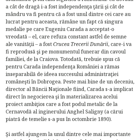
a cât de dragă i-a fost independenţa ţării şi cât de
mândru va fi pentru că a fost unul dintre cei care au
lucrat pentru aceasta, rămâne un fapt că singura
medalie pe care Eugeniu Carada a acceptat-o
vreodată – el, care refuza constant astfel de semne
ale vanităţii – a fost
Crucea Trecerii Dunării
, care-i va
fi reprodusă şi pe monumentul funerar din cavoul
familiei, de la Craiova. Totodată, trebuie spus că
pentru Carada independenţa României a rămas
inseparabilă de ideea succesului administraţiei
româneşti în Dobrogea. Peste mai bine de un deceniu,
director al Băncii Naţionale fiind, Carada s-a implicat
direct în negocierea şi în materializarea acelui
proiect ambiţios care a fost podul metalic de la
Cernavodă al inginerului Anghel Saligny (a cărui
piatră de temelie s-a pus în octombrie 1890).
Şi astfel ajungem la unul dintre cele mai importante