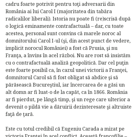
cadru foarte potrivit pentru toţi adversarii din
România ai lui Carol I (majoritatea din tabăra
radicalilor liberali). Istoria nu poate fi (re)scrisă după
o logică eminamente contrafactuală – dar, cu toate
acestea, personal sunt convins că marele noroc al
domnitorului Carol I-ul (şi, din acest punct de vedere,
implicit norocul României) a fost că Prusia, şi nu
Franţa, a învins în acel război. Nu are rost să insistăm
cu o contrafactuală analiză geopolitică. Dar cel puţin
este foarte posibil ca, în cazul unei victorii a Franţei,
domnitorul Carol să fi fost obligat să abdice şi să
părăsească Bucureştiul, iar încercarea de a găsi un
alt domn ar fi luat-o de la capăt, ca în 1866. România
ar fi pierdut, pe lângă timp, şi un rege care ulterior a
devenit o pildă vie a dăruirii dezinteresate şi altruiste
faţă de ţară.
Este cu totul credibil că Eugeniu Carada a mizat pe
victoria Franţei în acel conflict. Această francofilie –