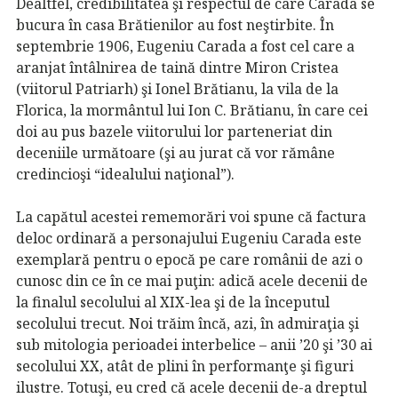
Dealtfel, credibilitatea şi respectul de care Carada se
bucura în casa Brătienilor au fost neştirbite. În
septembrie 1906, Eugeniu Carada a fost cel care a
aranjat întâlnirea de taină dintre Miron Cristea
(viitorul Patriarh) şi Ionel Brătianu, la vila de la
Florica, la mormântul lui Ion C. Brătianu, în care cei
doi au pus bazele viitorului lor parteneriat din
deceniile următoare (şi au jurat că vor rămâne
credincioşi “idealului naţional”).
La capătul acestei rememorări voi spune că factura
deloc ordinară a personajului Eugeniu Carada este
exemplară pentru o epocă pe care românii de azi o
cunosc din ce în ce mai puţin: adică acele decenii de
la finalul secolului al XIX-lea şi de la începutul
secolului trecut. Noi trăim încă, azi, în admiraţia şi
sub mitologia perioadei interbelice – anii ’20 şi ’30 ai
secolului XX, atât de plini în performanţe şi figuri
ilustre. Totuşi, eu cred că acele decenii de-a dreptul