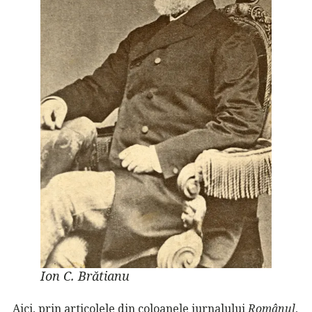
Ion C. Brătianu
Aici, prin articolele din coloanele jurnalului
Românul
,