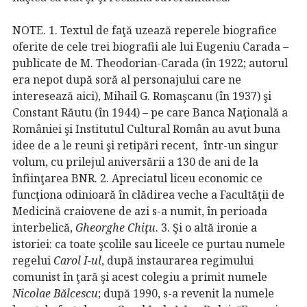
NOTE. 1. Textul de faţă uzează reperele biografice
oferite de cele trei biografii ale lui Eugeniu Carada –
publicate de M. Theodorian-Carada (în 1922; autorul
era nepot după soră al personajului care ne
interesează aici), Mihail G. Romaşcanu (în 1937) şi
Constant Răutu (în 1944) – pe care Banca Naţională a
României şi Institutul Cultural Român au avut buna
idee de a le reuni şi retipări recent, într-un singur
volum, cu prilejul aniversării a 130 de ani de la
înfiinţarea BNR. 2. Apreciatul liceu economic ce
funcţiona odinioară în clădirea veche a Facultăţii de
Medicină craiovene de azi s-a numit, în perioada
interbelică,
Gheorghe Chiţu
. 3. Şi o altă ironie a
istoriei: ca toate şcolile sau liceele ce purtau numele
regelui
Carol I-ul
, după instaurarea regimului
comunist în ţară şi acest colegiu a primit numele
Nicolae Bălcescu
; după 1990, s-a revenit la numele