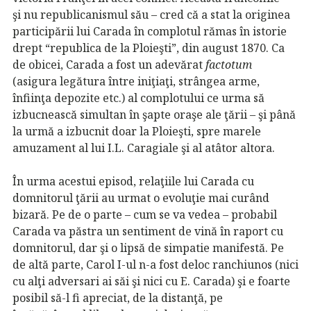
şi nu republicanismul său – cred că a stat la originea
participării lui Carada în complotul rămas în istorie
drept “republica de la Ploieşti”, din august 1870. Ca
de obicei, Carada a fost un adevărat
factotum
(asigura legătura între iniţiaţi, strângea arme,
înfiinţa depozite etc.) al complotului ce urma să
izbucnească simultan în şapte oraşe ale ţării – şi până
la urmă a izbucnit doar la Ploieşti, spre marele
amuzament al lui I.L. Caragiale şi al atâtor altora.
În urma acestui episod, relaţiile lui Carada cu
domnitorul ţării au urmat o evoluţie mai curând
bizară. Pe de o parte – cum se va vedea – probabil
Carada va păstra un sentiment de vină în raport cu
domnitorul, dar şi o lipsă de simpatie manifestă. Pe
de altă parte, Carol I-ul n-a fost deloc ranchiunos (nici
cu alţi adversari ai săi şi nici cu E. Carada) şi e foarte
posibil să-l fi apreciat, de la distanţă, pe