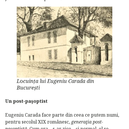
L
o
cuința lui Eugeniu Carada din
București
Un post-paşoptist
Eugeniu Carada face parte din ceea ce putem numi,
pentru secolul XIX românesc,
generaţia post-
paşoptistă
. Cum era – s-ar zice – şi normal, el se