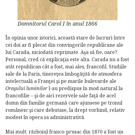
Domnitorul Carol I în anul 1866
În opinia unor istorici, această stare de lucruri între
cei doi ar fi plecat din convingerile republicane ale
lui Carada, niciodată reprimate. Aşa să fie, oare?
Personal, cred că explicaţia este alta. Carada nu a fost
atât republican cât a fost, mai ales, francofil. Studiile
sale de la Paris, tinereţea îmbogăţită de atmosfera
intelectuală a Franţei şi pe marile bulevarde ale
Oraşului luminilor
l-au predispus în mod natural la
francofilie – şi de aici rezervele sale faţă de acel
domn din familie germană care ajunsese pe tronul
românesc şi care debutase, la drept vorbind, relativ
modest în opera sa administrativă.
Mai mult: războiul franco-prusac din 1870 a fost un