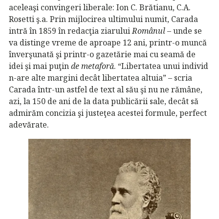
aceleaşi convingeri liberale: Ion C. Brătianu, C.A.
Rosetti ş.a. Prin mijlocirea ultimului numit, Carada
intră în 1859 în redacţia ziarului
Românul
– unde se
va distinge vreme de aproape 12 ani, printr-o muncă
înverşunată şi printr-o gazetărie mai cu seamă de
idei şi mai puţin
de metaforă
. “Libertatea unui individ
n-are alte margini decât libertatea altuia” – scria
Carada într-un astfel de text al său şi nu ne rămâne,
azi, la 150 de ani de la data publicării sale, decât să
admirăm concizia şi justeţea acestei formule, perfect
adevărate.