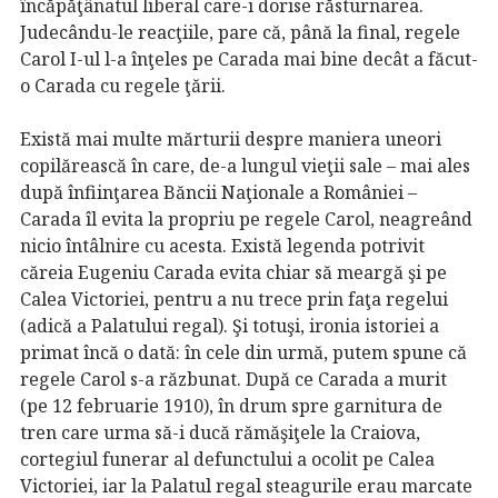
încăpăţânatul liberal care-i dorise răsturnarea.
Judecându-le reacţiile, pare că, până la final, regele
Carol I-ul l-a înţeles pe Carada mai bine decât a făcut-
o Carada cu regele ţării.
Există mai multe mărturii despre maniera uneori
copilărească în care, de-a lungul vieţii sale – mai ales
după înfiinţarea Băncii Naţionale a României –
Carada îl evita la propriu pe regele Carol, neagreând
nicio întâlnire cu acesta. Există legenda potrivit
căreia Eugeniu Carada evita chiar să meargă şi pe
Calea Victoriei, pentru a nu trece prin faţa regelui
(adică a Palatului regal). Şi totuşi, ironia istoriei a
primat încă o dată: în cele din urmă, putem spune că
regele Carol s-a răzbunat. După ce Carada a murit
(pe 12 februarie 1910), în drum spre garnitura de
tren care urma să-i ducă rămăşiţele la Craiova,
cortegiul funerar al defunctului a ocolit pe Calea
Victoriei, iar la Palatul regal steagurile erau marcate