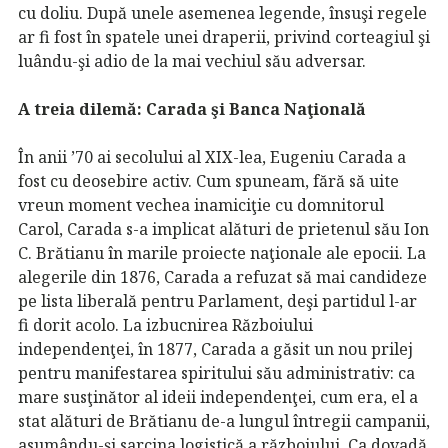
cu doliu. După unele asemenea legende, însuşi regele
ar fi fost în spatele unei draperii, privind corteagiul şi
luându-şi adio de la mai vechiul său adversar.
A treia dilemă: Carada şi Banca Naţională
În anii ’70 ai secolului al XIX-lea, Eugeniu Carada a
fost cu deosebire activ. Cum spuneam, fără să uite
vreun moment vechea inamiciţie cu domnitorul
Carol, Carada s-a implicat alături de prietenul său Ion
C. Brătianu în marile proiecte naţionale ale epocii. La
alegerile din 1876, Carada a refuzat să mai candideze
pe lista liberală pentru Parlament, deşi partidul l-ar
fi dorit acolo. La izbucnirea Războiului
independenţei, în 1877, Carada a găsit un nou prilej
pentru manifestarea spiritului său administrativ: ca
mare susţinător al ideii independenţei, cum era, el a
stat alături de Brătianu de-a lungul întregii campanii,
asumându-şi sarcina logistică a războiului. Ca dovadă