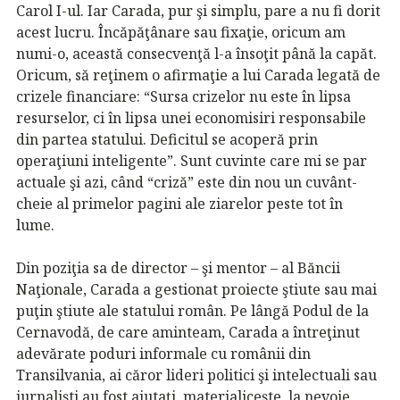
Carol I-ul. Iar Carada, pur şi simplu, pare a nu fi dorit
acest lucru. Încăpăţânare sau fixaţie, oricum am
numi-o, această consecvenţă l-a însoţit până la capăt.
Oricum, să reţinem o afirmaţie a lui Carada legată de
crizele financiare: “Sursa crizelor nu este în lipsa
resurselor, ci în lipsa unei economisiri responsabile
din partea statului. Deficitul se acoperă prin
operaţiuni inteligente”. Sunt cuvinte care mi se par
actuale şi azi, când “criză” este din nou un cuvânt-
cheie al primelor pagini ale ziarelor peste tot în
lume.
Din poziţia sa de director – şi mentor – al Băncii
Naţionale, Carada a gestionat proiecte ştiute sau mai
puţin ştiute ale statului român. Pe lângă Podul de la
Cernavodă, de care aminteam, Carada a întreţinut
adevărate poduri informale cu românii din
Transilvania, ai căror lideri politici şi intelectuali sau
jurnalişti au fost ajutaţi, materialiceşte, la nevoie.