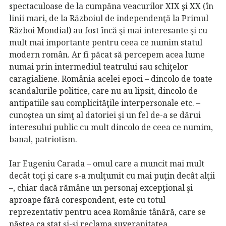
spectaculoase de la cumpăna veacurilor XIX şi XX (în
linii mari, de la Războiul de independenţă la Primul
Război Mondial) au fost încă şi mai interesante şi cu
mult mai importante pentru ceea ce numim statul
modern român. Ar fi păcat să percepem acea lume
numai prin intermediul teatrului sau schiţelor
caragialiene. România acelei epoci – dincolo de toate
scandalurile politice, care nu au lipsit, dincolo de
antipatiile sau complicităţile interpersonale etc. –
cunoştea un simţ al datoriei şi un fel de-a se dărui
interesului public cu mult dincolo de ceea ce numim,
banal, patriotism.
Iar Eugeniu Carada – omul care a muncit mai mult
decât toţi şi care s-a mulţumit cu mai puţin decât alţii
–, chiar dacă rămâne un personaj excepţional şi
aproape fără corespondent, este cu totul
reprezentativ pentru acea Românie tânără, care se
năştea ca stat şi-şi reclama suveranitatea.