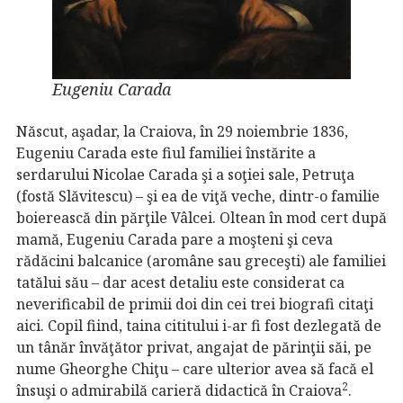
Eugeniu Carada
Născut, aşadar, la Craiova, în 29 noiembrie 1836,
Eugeniu Carada este fiul familiei înstărite a
serdarului Nicolae Carada şi a soţiei sale, Petruţa
(fostă Slăvitescu) – şi ea de viţă veche, dintr-o familie
boierească din părţile Vâlcei. Oltean în mod cert după
mamă, Eugeniu Carada pare a moşteni şi ceva
rădăcini balcanice (aromâne sau greceşti) ale familiei
tatălui său – dar acest detaliu este considerat ca
neverificabil de primii doi din cei trei biografi citaţi
aici. Copil fiind, taina cititului i-ar fi fost dezlegată de
un tânăr învăţător privat, angajat de părinţii săi, pe
nume Gheorghe Chiţu – care ulterior avea să facă el
2
însuşi o admirabilă carieră didactică în Craiova
.