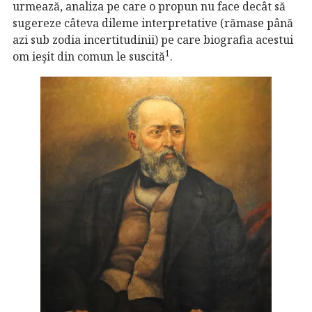
urmează, analiza pe care o propun nu face decât să
sugereze câteva dileme interpretative (rămase până
azi sub zodia incertitudinii) pe care biografia acestui
1
om ieşit din comun le suscită
.