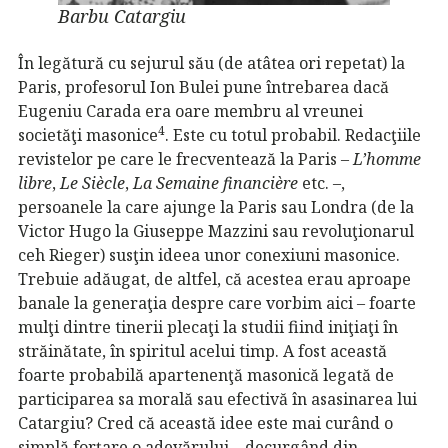
Barbu Catargiu
În legătură cu sejurul său (de atâtea ori repetat) la
Paris, profesorul Ion Bulei pune întrebarea dacă
Eugeniu Carada era oare membru al vreunei
4
societăţi masonice
. Este cu totul probabil. Redacţiile
revistelor pe care le frecventează la Paris –
L’homme
libre
,
Le Siècle
,
La Semaine
financière
etc. –,
persoanele la care ajunge la Paris sau Londra (de la
Victor Hugo la Giuseppe Mazzini sau revoluţionarul
ceh Rieger) susţin ideea unor conexiuni masonice.
Trebuie adăugat, de altfel, că acestea erau aproape
banale la generaţia despre care vorbim aici – foarte
mulţi dintre tinerii plecaţi la studii fiind iniţiaţi în
străinătate, în spiritul acelui timp. A fost această
foarte probabilă apartenenţă masonică legată de
participarea sa morală sau efectivă în asasinarea lui
Catargiu? Cred că această idee este mai curând o
simplă forţare o adevărului – decurgând din