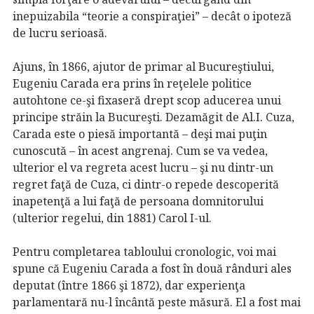
inepuizabila “teorie a conspiraţiei” – decât o ipoteză
de lucru serioasă.
Ajuns, în 1866, ajutor de primar al Bucureştiului,
Eugeniu Carada era prins în reţelele politice
autohtone ce-şi fixaseră drept scop aducerea unui
principe străin la Bucureşti. Dezamăgit de Al.I. Cuza,
Carada este o piesă importantă – deşi mai puţin
cunoscută – în acest angrenaj. Cum se va vedea,
ulterior el va regreta acest lucru – şi nu dintr-un
regret faţă de Cuza, ci dintr-o repede descoperită
inapetenţă a lui faţă de persoana domnitorului
(ulterior regelui, din 1881) Carol I-ul.
Pentru completarea tabloului cronologic, voi mai
spune că Eugeniu Carada a fost în două rânduri ales
deputat (între 1866 şi 1872), dar experienţa
parlamentară nu-l încântă peste măsură. El a fost mai