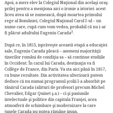
Apoi, a mers elev la Colegiul Naţional din acelaşi oraş:
prilej pentru a menţiona aici o ironie a istoriei: acest
liceu avea să se numească, după moartea primului
rege al României, Colegiul Naţional Carol I-ul – un
nume care, cupă cum vom vedea, probabil că nu i-ar
3
fi plăcut adultului Eugeniu Carada
.
După ce, în 1853, isprăveşte această etapă a educaţiei
sale, Eugeniu Carada pleacă – asemeni majorităţii
tinerilor români de condiţia sa – să continue studiile
în Occident. În cazul lui Carada, destinaţia va fi
Collège de France, din Paris. Va sta aici până în 1857,
cu bune rezultate. Din activitatea ulterioară putem
deduce că nu numai programul şcolii l-a absorbit pe
tânărul Carada (alături de profesori precum Michel
Chevalier, Edgar Quinet ş.a.) – ci şi pasiunile
intelectuale şi politice din capitala Franţei, acea
atmosferă de schimbare şi modernizare la care
junele Carada nu putea rămâne imun.