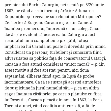
premierului Barbu Catargiu, petrecută pe 8/20 iunie
1862, pe când acesta tocmai părăsise Adunarea
Deputaţilor şi trecea pe sub clopotniţa Mitropoliei?
Cert este că Eugeniu Carada ieşise din Cameră
înaintea premierului, împreună cu un coleg. Chiar
dacă este evident că uciderea lui Catargiu a fost
rezultatul unui complot bine pregătit, totuşi
implicarea lui Carada nu poate fi dovedită prin nimic.
Considerat un personaj turbulent şi cunoscută fiind
adversitatea sa politică faţă de conservatorul Catargi,
Carada a fost atunci considerat “autor moral” – şi din
acest motiv a şi fost arestat, pentru nici două
săptămâni, eliberat fiind apoi, în lipsă de probe
incriminatoare. Ca să se sustragă acestei atmosfere
de suspiciune în jurul numelui său – şi ca un ultim
răgaz înaintea căsătoriei pe care o plănuise cu fiica
lui Rosetti –, Carada pleacă din nou, în 1863, la Paris.
Tocmai atunci, când coaliţia anti-cuzistă, atât de