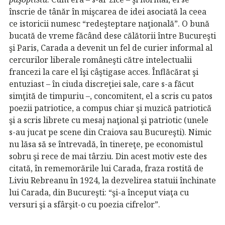
înscrie de tânăr în mişcarea de idei asociată la ceea
ce istoricii numesc “redeşteptare naţională”. O bună
bucată de vreme făcând dese călătorii între Bucureşti
şi Paris, Carada a devenit un fel de curier informal al
cercurilor liberale româneşti către intelectualii
francezi la care el îşi câştigase acces. Înflăcărat şi
entuziast – în ciuda discreţiei sale, care s-a făcut
simţită de timpuriu –, concomitent, el a scris cu patos
poezii patriotice, a compus chiar şi muzică patriotică
şi a scris librete cu mesaj naţional şi patriotic (unele
s-au jucat pe scene din Craiova sau Bucureşti). Nimic
nu lăsa să se întrevadă, în tinereţe, pe economistul
sobru şi rece de mai târziu. Din acest motiv este des
citată, în rememorările lui Carada, fraza rostită de
Liviu Rebreanu în 1924, la dezvelirea statuii închinate
lui Carada, din Bucureşti: “şi-a început viaţa cu
versuri şi a sfârşit-o cu poezia cifrelor”.