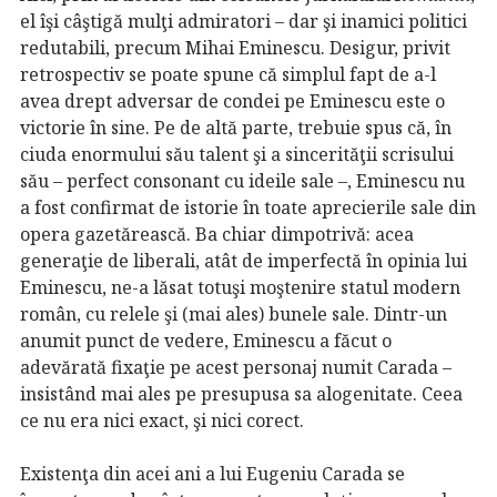
el îşi câştigă mulţi admiratori – dar şi inamici politici
redutabili, precum Mihai Eminescu. Desigur, privit
retrospectiv se poate spune că simplul fapt de a-l
avea drept adversar de condei pe Eminescu este o
victorie în sine. Pe de altă parte, trebuie spus că, în
ciuda enormului său talent şi a sincerităţii scrisului
său – perfect consonant cu ideile sale –, Eminescu nu
a fost confirmat de istorie în toate aprecierile sale din
opera gazetărească. Ba chiar dimpotrivă: acea
generaţie de liberali, atât de imperfectă în opinia lui
Eminescu, ne-a lăsat totuşi moştenire statul modern
român, cu relele şi (mai ales) bunele sale. Dintr-un
anumit punct de vedere, Eminescu a făcut o
adevărată fixaţie pe acest personaj numit Carada –
insistând mai ales pe presupusa sa alogenitate. Ceea
ce nu era nici exact, şi nici corect.
Existenţa din acei ani a lui Eugeniu Carada se