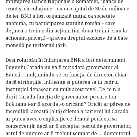
înfiinţarea Băncii Naţionale a României, “bancă de
scont şi circulaţiune”, cu un capital de 30 de milioane
de lei. BNR a fost organizată iniţial ca societate
anonimă, cu participarea statului român – care
deţinea o treime din acţiuni (iar două treimi erau la
acţionari privaţi) – şi avea dreptul exclusiv de a bate
monedă pe teritoriul ţării.
Deşi rolul său în înfiinţarea BNR a fost determinant,
Eugeniu Carada nu va fi niciodată guvernator al
Băncii – mulţumindu-se cu funcţia de director, chiar
dacă atribuţiile, influenţa şi puterea sa în cadrul
instituţiei depăşeau cu mult acest nivel. De ce n-a
dorit Carada funcţia de guvernator, pe care Ion
Brătianu i-ar fi acordat-o oricând? Oricât ar părea de
incredibil, această (altă) dilemă a carierei lui Carada
ar putea avea o explicaţie ce denotă perfecta sa
consecvenţă: dacă ar fi acceptat postul de guvernator,
actul de numire ar fi trebuit semnat de … domnitorul