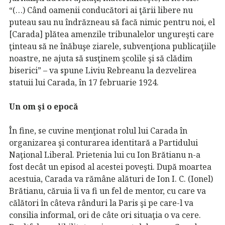
“(…) Când oamenii conducători ai ţării libere nu
puteau sau nu îndrăzneau să facă nimic pentru noi, el
[Carada] plătea amenzile tribunalelor ungureşti care
ţinteau să ne înăbuşe ziarele, subvenţiona publicaţiile
noastre, ne ajuta să susţinem şcolile şi să clădim
biserici” – va spune Liviu Rebreanu la dezvelirea
statuii lui Carada, în 17 februarie 1924.
Un om şi o epocă
În fine, se cuvine menţionat rolul lui Carada în
organizarea şi conturarea identitară a Partidului
Naţional Liberal. Prietenia lui cu Ion Brătianu n-a
fost decât un episod al acestei poveşti. După moartea
acestuia, Carada va rămâne alături de Ion I. C. (Ionel)
Brătianu, căruia îi va fi un fel de mentor, cu care va
călători în câteva rânduri la Paris şi pe care-l va
consilia informal, ori de câte ori situaţia o va cere.