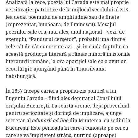
Analizată la rece, poezia lui Carada este mai proprie
versificaţiei patriotice de la mijlocul secolului al XIX-
lea decât poemului de amplitudine sau de fineţe
(reprezentat, bunăoară, de Eminescu). Mesajul
poeziilor sale era, mai ales, unul naţional – vezi, de
exemplu, “Pandurul cerşetor”, probabil una dintre
cele cât de cât cunoscute azi – şi, în ciuda faptului că
această producţie literară a rămas minoră în istoriile
literaturii române, la ora apariţiei sale ea a avut un
ecou lărgit, ajungând până în Transilvania
habsburgică.
În 1857 începe cariera propriu-zis politică a lui
Eugeniu Carada – fiind ales deputat al Consiliului
oraşului Bucureşti. La scurtă vreme, deja proverbial
pentru seriozitate şi dorinţă de implicare, ajunge
secretar al
adunării ad-hoc
din Muntenia, cu sediul la
Bucureşti. Este perioada în care-i cunoaşte pe cei cu
care se va împrieteni strâns, nutrind (aproape)