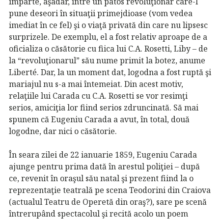
împarte, aşadar, între un patos revoluţionar care-l
pune deseori în situaţii primejdioase (vom vedea
imediat în ce fel) şi o viaţă privată din care nu lipsesc
surprizele. De exemplu, el a fost relativ aproape de a
oficializa o căsătorie cu fiica lui C.A. Rosetti, Liby – de
la “revoluţionarul” său nume primit la botez, anume
Liberté. Dar, la un moment dat, logodna a fost ruptă şi
mariajul nu s-a mai întemeiat. Din acest motiv,
relaţiile lui Carada cu C.A. Rosetti se vor resimţi
serios, amiciţia lor fiind serios zdruncinată. Să mai
spunem că Eugeniu Carada a avut, în total, două
logodne, dar nici o căsătorie.
În seara zilei de 22 ianuarie 1859, Eugeniu Carada
ajunge pentru prima dată în arestul poliţiei – după
ce, revenit în oraşul său natal şi prezent fiind la o
reprezentaţie teatrală pe scena Teodorini din Craiova
(actualul Teatru de Operetă din oraş?), sare pe scenă
întrerupând spectacolul şi recită acolo un poem