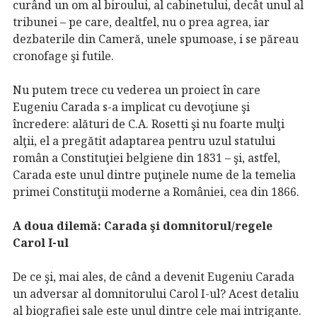
curând un om al biroului, al cabinetului, decât unul al
tribunei – pe care, dealtfel, nu o prea agrea, iar
dezbaterile din Cameră, unele spumoase, i se păreau
cronofage şi futile.
Nu putem trece cu vederea un proiect în care
Eugeniu Carada s-a implicat cu devoţiune şi
încredere: alături de C.A. Rosetti şi nu foarte mulţi
alţii, el a pregătit adaptarea pentru uzul statului
român a Constituţiei belgiene din 1831 – şi, astfel,
Carada este unul dintre puţinele nume de la temelia
primei Constituţii moderne a României, cea din 1866.
A doua dilemă: Carada şi domnitorul/regele
Carol I-ul
De ce şi, mai ales, de când a devenit Eugeniu Carada
un adversar al domnitorului Carol I-ul? Acest detaliu
al biografiei sale este unul dintre cele mai intrigante.