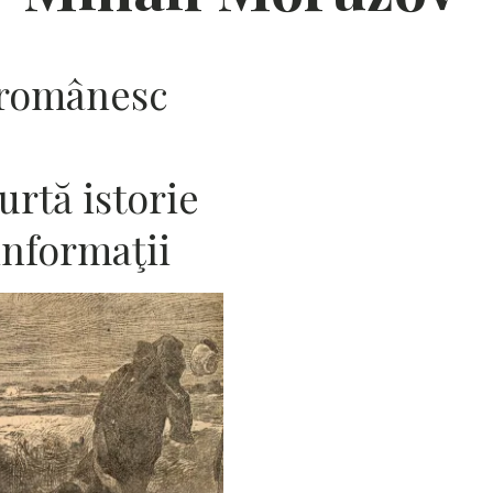
 românesc
urtă istorie
 informaţii
I