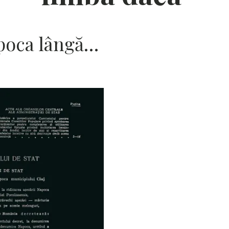
poca lângă…
I