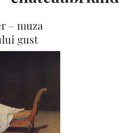
er – muza
ului gust
I