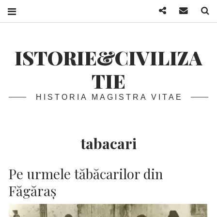
Facebook
Mail
S
ISTORIE&CIVILIZA
TIE
HISTORIA MAGISTRA VITAE
tabacari
Pe urmele tăbăcarilor din
Făgăraș