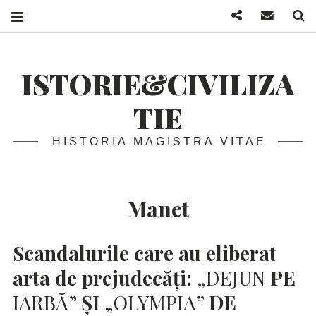
Facebook
Mail
S
ISTORIE&CIVILIZA
TIE
HISTORIA MAGISTRA VITAE
Manet
Scandalurile care au eliberat
arta de prejudecăți:
„DEJUN
PE
IARBĂ”
ȘI
„OLYMPIA”
DE