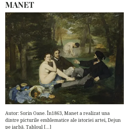
MANET
Autor: Sorin Oane. În1863, Manet a realizat una
dintre picturile emblematice ale istoriei artei, Dejun
pe iarbă. Tabloul […]